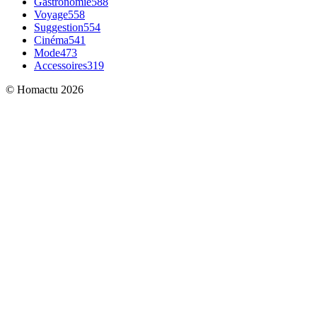
Gastronomie
588
Voyage
558
Suggestion
554
Cinéma
541
Mode
473
Accessoires
319
© Homactu 2026