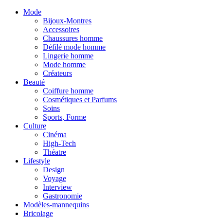
Mode
Bijoux-Montres
Accessoires
Chaussures homme
Défilé mode homme
Lingerie homme
Mode homme
Créateurs
Beauté
Coiffure homme
Cosmétiques et Parfums
Soins
Sports, Forme
Culture
Cinéma
High-Tech
Théatre
Lifestyle
Design
Voyage
Interview
Gastronomie
Modèles-mannequins
Bricolage