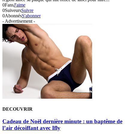
0
Fans
J'aime
0
Suiveurs
Suivre
0
Abonnés
S'abonner
- Advertisement -
DECOUVRIR
Cadeau de Noël dernière minute : un baptême de
l’air décoiffant avec Ifly