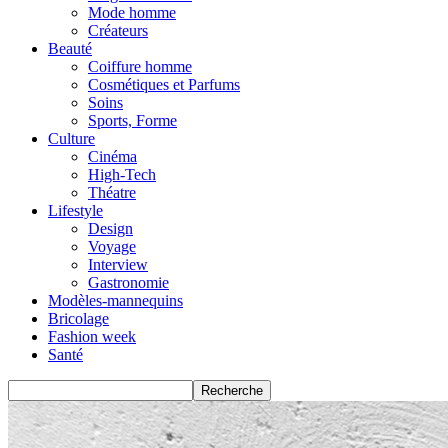
Mode homme
Créateurs
Beauté
Coiffure homme
Cosmétiques et Parfums
Soins
Sports, Forme
Culture
Cinéma
High-Tech
Théatre
Lifestyle
Design
Voyage
Interview
Gastronomie
Modèles-mannequins
Bricolage
Fashion week
Santé