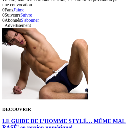
une convocation...
0
Fans
J'aime
0
Suiveurs
Suivre
0
Abonnés
S'abonner
- Advertisement -
DECOUVRIR
LE GUIDE DE L’HOMME STYLÉ… MÊME MAL
RASÉ! en version numérique!