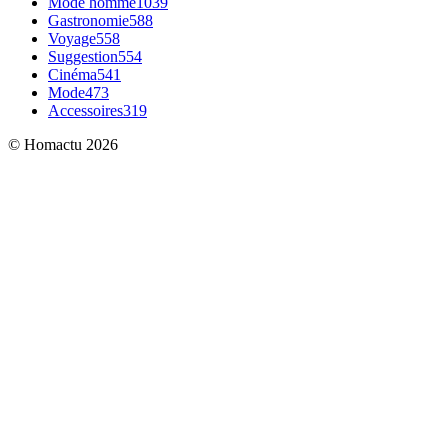
Mode homme
1039
Gastronomie
588
Voyage
558
Suggestion
554
Cinéma
541
Mode
473
Accessoires
319
© Homactu 2026