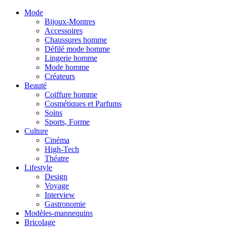
Mode
Bijoux-Montres
Accessoires
Chaussures homme
Défilé mode homme
Lingerie homme
Mode homme
Créateurs
Beauté
Coiffure homme
Cosmétiques et Parfums
Soins
Sports, Forme
Culture
Cinéma
High-Tech
Théatre
Lifestyle
Design
Voyage
Interview
Gastronomie
Modèles-mannequins
Bricolage