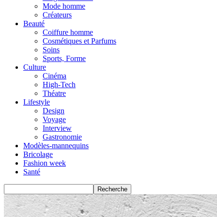
Mode homme
Créateurs
Beauté
Coiffure homme
Cosmétiques et Parfums
Soins
Sports, Forme
Culture
Cinéma
High-Tech
Théatre
Lifestyle
Design
Voyage
Interview
Gastronomie
Modèles-mannequins
Bricolage
Fashion week
Santé