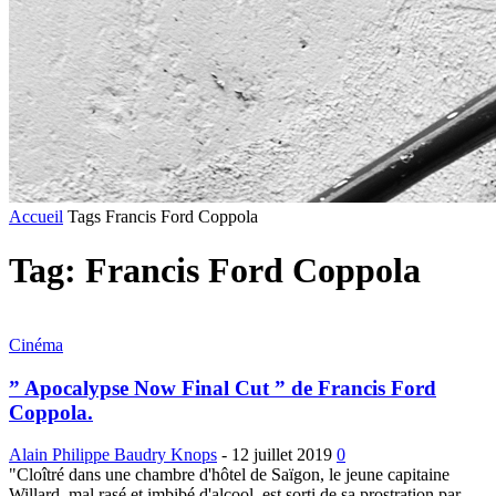
Accueil
Tags
Francis Ford Coppola
Tag: Francis Ford Coppola
Cinéma
” Apocalypse Now Final Cut ” de Francis Ford
Coppola.
Alain Philippe Baudry Knops
-
12 juillet 2019
0
"Cloîtré dans une chambre d'hôtel de Saïgon, le jeune capitaine
Willard, mal rasé et imbibé d'alcool, est sorti de sa prostration par