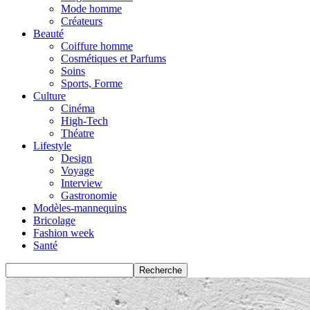
Mode homme
Créateurs
Beauté
Coiffure homme
Cosmétiques et Parfums
Soins
Sports, Forme
Culture
Cinéma
High-Tech
Théatre
Lifestyle
Design
Voyage
Interview
Gastronomie
Modèles-mannequins
Bricolage
Fashion week
Santé