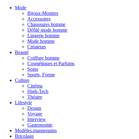
Mode
Bijoux-Montres
Accessoires
Chaussures homme
Défilé mode homme
Lingerie homme
Mode homme
Créateurs
Beauté
Coiffure homme
Cosmétiques et Parfums
Soins
Sports, Forme
Culture
Cinéma
High-Tech
Théatre
Lifestyle
Design
Voyage
Interview
Gastronomie
Modèles-mannequins
Bricolage