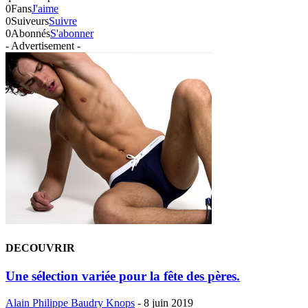
0
Fans
J'aime
0
Suiveurs
Suivre
0
Abonnés
S'abonner
- Advertisement -
DECOUVRIR
Une sélection variée pour la fête des pères.
Alain Philippe Baudry Knops
-
8 juin 2019