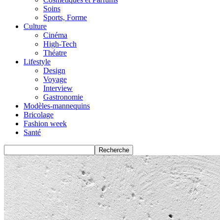
Soins
Sports, Forme
Culture
Cinéma
High-Tech
Théatre
Lifestyle
Design
Voyage
Interview
Gastronomie
Modèles-mannequins
Bricolage
Fashion week
Santé