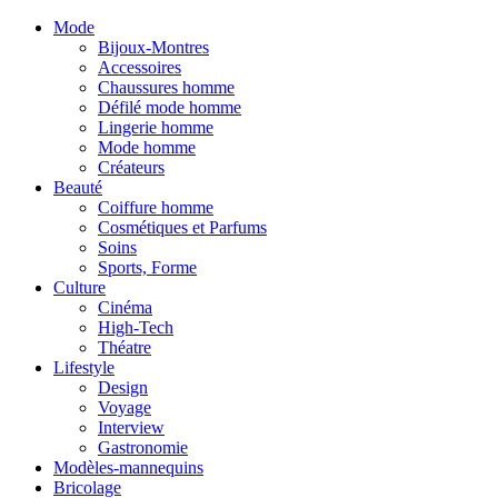
Mode
Bijoux-Montres
Accessoires
Chaussures homme
Défilé mode homme
Lingerie homme
Mode homme
Créateurs
Beauté
Coiffure homme
Cosmétiques et Parfums
Soins
Sports, Forme
Culture
Cinéma
High-Tech
Théatre
Lifestyle
Design
Voyage
Interview
Gastronomie
Modèles-mannequins
Bricolage