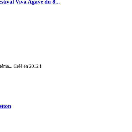
estival Viva Agave du 8...
néma... Créé en 2012 !
etton