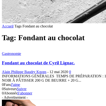
Accueil
Tags
Fondant au chocolat
Tag: Fondant au chocolat
Gastronomie
Fondant au chocolat de Cyril Lignac.
Alain Philippe Baudry Knops
-
12 mai 2020
0
INFORMATIONS GÉNÉRALES TEMPS DE PRÉPARATION : 10
NOIR À PÂTISSER 200 G DE BEURRE + 20 G...
0
Fans
J'aime
0
Suiveurs
Suivre
0
Abonnés
S'abonner
- Advertisement -