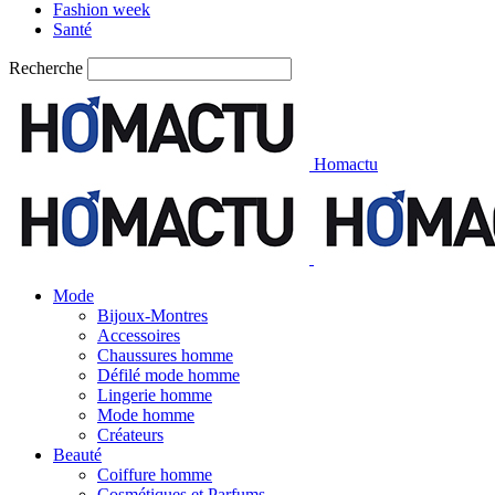
Fashion week
Santé
Recherche
Homactu
Mode
Bijoux-Montres
Accessoires
Chaussures homme
Défilé mode homme
Lingerie homme
Mode homme
Créateurs
Beauté
Coiffure homme
Cosmétiques et Parfums