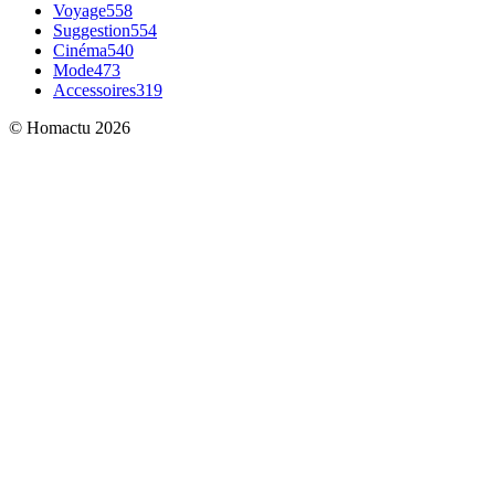
Voyage
558
Suggestion
554
Cinéma
540
Mode
473
Accessoires
319
© Homactu 2026