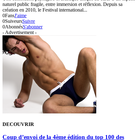
naturel public fragile, entre immersion et réflexion. Depuis sa
création en 2010, le Festival international...
0
Fans
J'aime
0
Suiveurs
Suivre
0
Abonnés
S'abonner
- Advertisement -
DECOUVRIR
Coup d’envoi de la 4ème édition du top 100 des