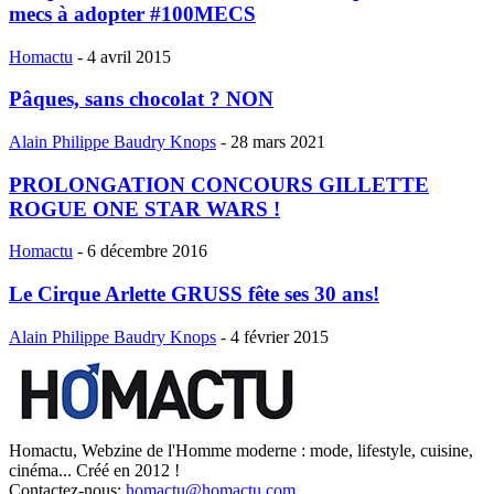
mecs à adopter #100MECS
Homactu
-
4 avril 2015
Pâques, sans chocolat ? NON
Alain Philippe Baudry Knops
-
28 mars 2021
PROLONGATION CONCOURS GILLETTE
ROGUE ONE STAR WARS !
Homactu
-
6 décembre 2016
Le Cirque Arlette GRUSS fête ses 30 ans!
Alain Philippe Baudry Knops
-
4 février 2015
Homactu, Webzine de l'Homme moderne : mode, lifestyle, cuisine,
cinéma... Créé en 2012 !
Contactez-nous:
homactu@homactu.com