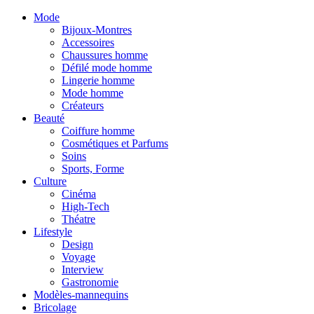
Mode
Bijoux-Montres
Accessoires
Chaussures homme
Défilé mode homme
Lingerie homme
Mode homme
Créateurs
Beauté
Coiffure homme
Cosmétiques et Parfums
Soins
Sports, Forme
Culture
Cinéma
High-Tech
Théatre
Lifestyle
Design
Voyage
Interview
Gastronomie
Modèles-mannequins
Bricolage