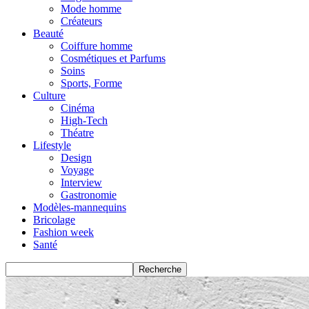
Mode homme
Créateurs
Beauté
Coiffure homme
Cosmétiques et Parfums
Soins
Sports, Forme
Culture
Cinéma
High-Tech
Théatre
Lifestyle
Design
Voyage
Interview
Gastronomie
Modèles-mannequins
Bricolage
Fashion week
Santé