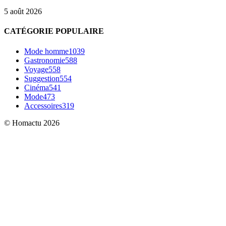
5 août 2026
CATÉGORIE POPULAIRE
Mode homme
1039
Gastronomie
588
Voyage
558
Suggestion
554
Cinéma
541
Mode
473
Accessoires
319
© Homactu 2026