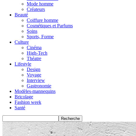
Mode homme
Créateurs
Beauté
Coiffure homme
Cosmétiques et Parfums
Soins
Sports, Forme
Culture
Cinéma
High-Tech
Théatre
Lifestyle
Design
Voyage
Interview
Gastronomie
Modèles-mannequins
Bricolage
Fashion week
Santé