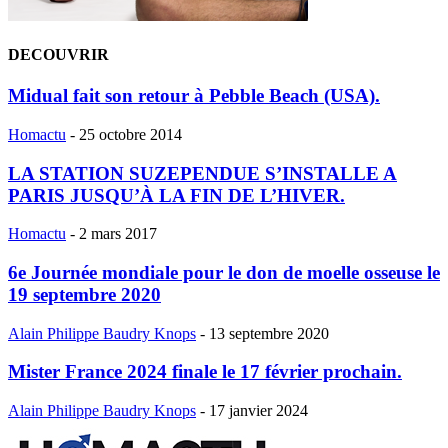
DECOUVRIR
Midual fait son retour à Pebble Beach (USA).
Homactu
-
25 octobre 2014
LA STATION SUZEPENDUE S’INSTALLE A
PARIS JUSQU’À LA FIN DE L’HIVER.
Homactu
-
2 mars 2017
6e Journée mondiale pour le don de moelle osseuse le
19 septembre 2020
Alain Philippe Baudry Knops
-
13 septembre 2020
Mister France 2024 finale le 17 février prochain.
Alain Philippe Baudry Knops
-
17 janvier 2024