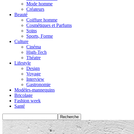
Mode homme
Créateurs
Beauté
Coiffure homme
Cosmétiques et Parfums
Soins
Sports, Forme
Culture
Cinéma
High-Tech
Théatre
Lifestyle
Design
Voyage
Interview
Gastronomie
Modèles-mannequins
Bricolage
Fashion week
Santé