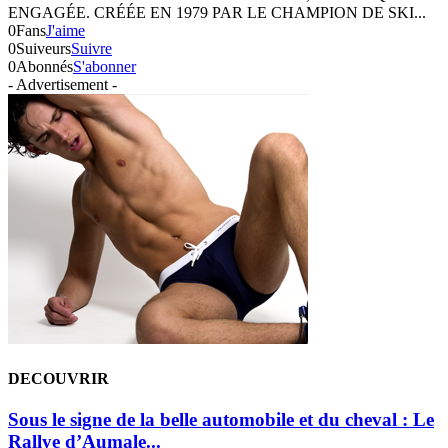
ENGAGÉE. CRÉÉE EN 1979 PAR LE CHAMPION DE SKI...
0
Fans
J'aime
0
Suiveurs
Suivre
0
Abonnés
S'abonner
- Advertisement -
DECOUVRIR
Sous le signe de la belle automobile et du cheval : Le
Rallye d’Aumale...