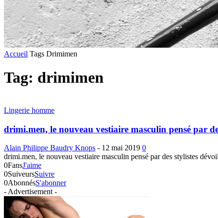
Accueil
Tags
Drimimen
Tag: drimimen
Lingerie homme
drimi.men, le nouveau vestiaire masculin pensé par de
Alain Philippe Baudry Knops
-
12 mai 2019
0
drimi.men, le nouveau vestiaire masculin pensé par des stylistes dévo
0
Fans
J'aime
0
Suiveurs
Suivre
0
Abonnés
S'abonner
- Advertisement -