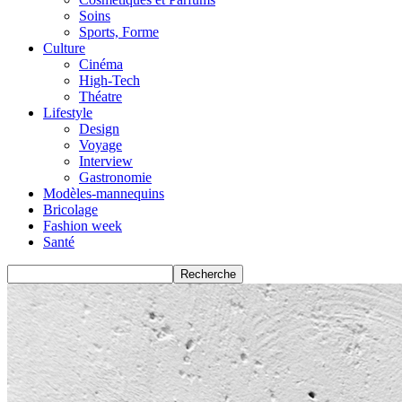
Soins
Sports, Forme
Culture
Cinéma
High-Tech
Théatre
Lifestyle
Design
Voyage
Interview
Gastronomie
Modèles-mannequins
Bricolage
Fashion week
Santé