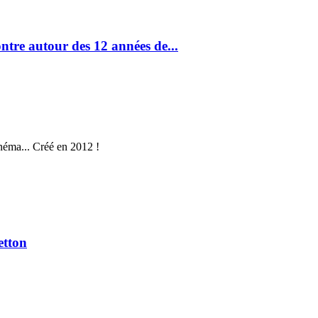
ntre autour des 12 années de...
néma... Créé en 2012 !
etton