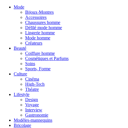
Mode
Bijoux-Montres
Accessoires
Chaussures homme
Défilé mode homme
Lingerie homme
Mode homme
Créateurs
Beauté
Coiffure homme
Cosmétiques et Parfums
Soins
Sports, Forme
Culture
Cinéma
High-Tech
Théatre
Lifestyle
Design
Voyage
Interview
Gastronomie
Modèles-mannequins
Bricolage