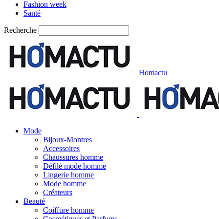
Fashion week
Santé
Recherche
Homactu
Mode
Bijoux-Montres
Accessoires
Chaussures homme
Défilé mode homme
Lingerie homme
Mode homme
Créateurs
Beauté
Coiffure homme
Cosmétiques et Parfums