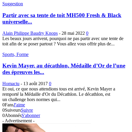
Suggestion
Partir avec sa tente de toit MH500 Fresh & Black
universelle...
Alain Philippe Baudry Knops
-
28 mai 2022
0
Les beaux jours arrivent, pourquoi ne pas partir avec une tente de
toit afin de se poser partout ? Vous allez vous offrir plus de...
Sports, Forme
Kevin Mayer, au décathlon, Médaille d’Or de l’une
des épreuves les...
Homactu
-
13 août 2017
0
Et oui, ce que nous attendions tous est arrivé, Kevin Mayer a
remporté la Médaille d'Or du Décathlon. Le décathlon, est
un challenge hors normes qui...
0
Fans
J'aime
0
Suiveurs
Suivre
0
Abonnés
S'abonner
- Advertisement -