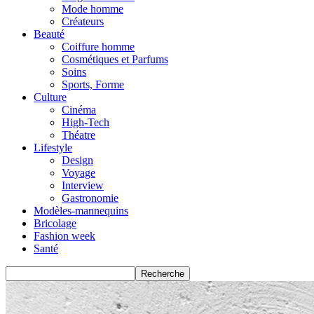
Mode homme
Créateurs
Beauté
Coiffure homme
Cosmétiques et Parfums
Soins
Sports, Forme
Culture
Cinéma
High-Tech
Théatre
Lifestyle
Design
Voyage
Interview
Gastronomie
Modèles-mannequins
Bricolage
Fashion week
Santé