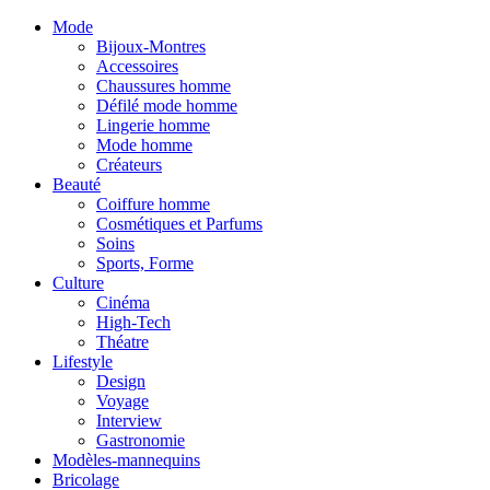
Mode
Bijoux-Montres
Accessoires
Chaussures homme
Défilé mode homme
Lingerie homme
Mode homme
Créateurs
Beauté
Coiffure homme
Cosmétiques et Parfums
Soins
Sports, Forme
Culture
Cinéma
High-Tech
Théatre
Lifestyle
Design
Voyage
Interview
Gastronomie
Modèles-mannequins
Bricolage