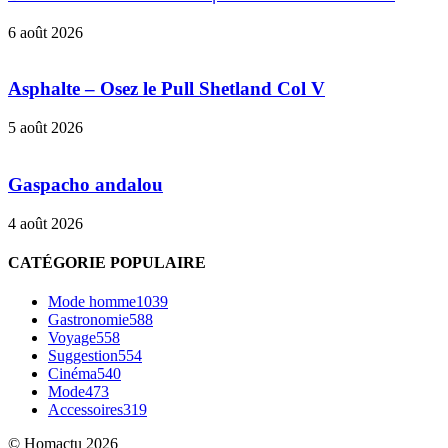
6 août 2026
Asphalte – Osez le Pull Shetland Col V
5 août 2026
Gaspacho andalou
4 août 2026
CATÉGORIE POPULAIRE
Mode homme
1039
Gastronomie
588
Voyage
558
Suggestion
554
Cinéma
540
Mode
473
Accessoires
319
© Homactu 2026