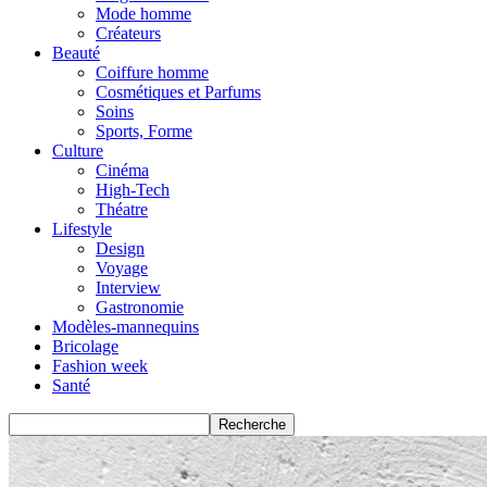
Mode homme
Créateurs
Beauté
Coiffure homme
Cosmétiques et Parfums
Soins
Sports, Forme
Culture
Cinéma
High-Tech
Théatre
Lifestyle
Design
Voyage
Interview
Gastronomie
Modèles-mannequins
Bricolage
Fashion week
Santé