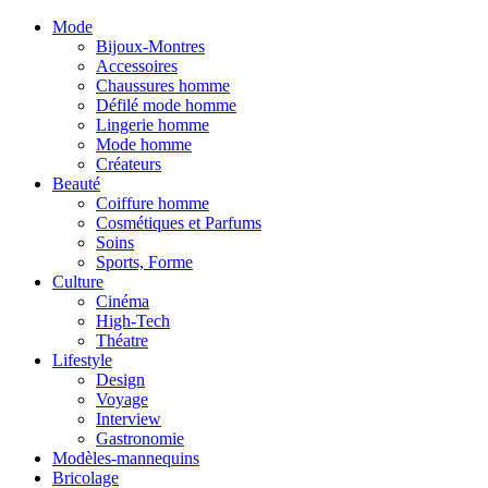
Mode
Bijoux-Montres
Accessoires
Chaussures homme
Défilé mode homme
Lingerie homme
Mode homme
Créateurs
Beauté
Coiffure homme
Cosmétiques et Parfums
Soins
Sports, Forme
Culture
Cinéma
High-Tech
Théatre
Lifestyle
Design
Voyage
Interview
Gastronomie
Modèles-mannequins
Bricolage