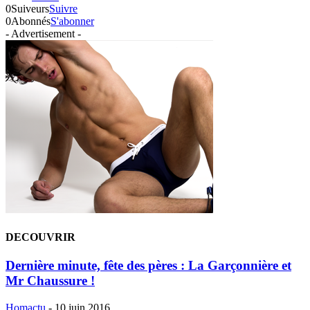
0
Suiveurs
Suivre
0
Abonnés
S'abonner
- Advertisement -
DECOUVRIR
Dernière minute, fête des pères : La Garçonnière et
Mr Chaussure !
Homactu
-
10 juin 2016