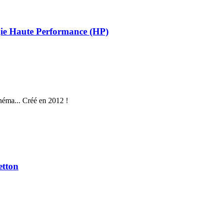
gie Haute Performance (HP)
néma... Créé en 2012 !
etton