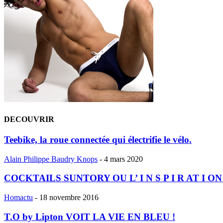
DECOUVRIR
Teebike, la roue connectée qui électrifie le vélo.
Alain Philippe Baudry Knops
-
4 mars 2020
COCKTAILS SUNTORY OU L’ I N S P I R AT I ON
Homactu
-
18 novembre 2016
T.O by Lipton VOIT LA VIE EN BLEU !