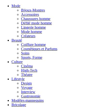
Mode
Bijoux-Montres
Accessoires
Chaussures homme
Défilé mode homme
Lingerie homme
Mode homme
Créateurs
Beauté
Coiffure homme
Cosmétiques et Parfums
Soins
Sports, Forme
Culture
Cinéma
High-Tech
Théatre
Lifestyle
Design
Voyage
Interview
Gastronomie
Modèles-mannequins
Bricolage