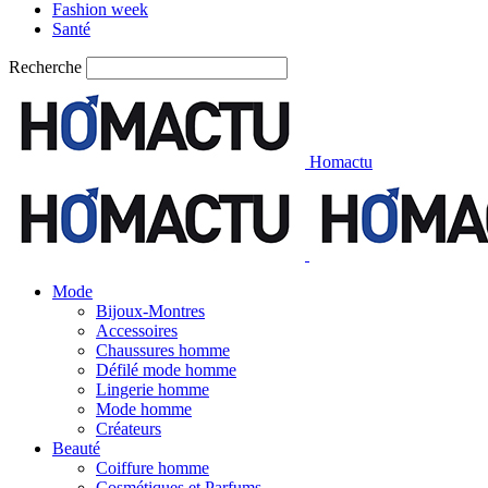
Fashion week
Santé
Recherche
Homactu
Mode
Bijoux-Montres
Accessoires
Chaussures homme
Défilé mode homme
Lingerie homme
Mode homme
Créateurs
Beauté
Coiffure homme
Cosmétiques et Parfums