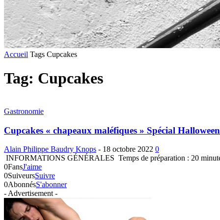
Accueil
Tags
Cupcakes
Tag: Cupcakes
Gastronomie
Cupcakes « chapeaux maléfiques » Spécial Halloween
Alain Philippe Baudry Knops
-
18 octobre 2022
0
INFORMATIONS GÉNÉRALES Temps de préparation : 20 minutes INGRÉD
0
Fans
J'aime
0
Suiveurs
Suivre
0
Abonnés
S'abonner
- Advertisement -