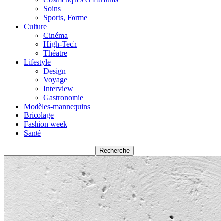
Soins
Sports, Forme
Culture
Cinéma
High-Tech
Théatre
Lifestyle
Design
Voyage
Interview
Gastronomie
Modèles-mannequins
Bricolage
Fashion week
Santé