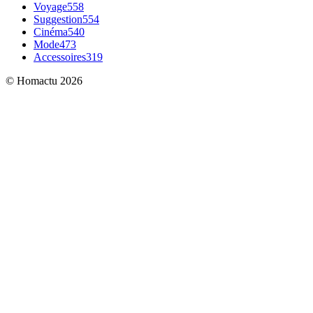
Voyage
558
Suggestion
554
Cinéma
540
Mode
473
Accessoires
319
© Homactu 2026