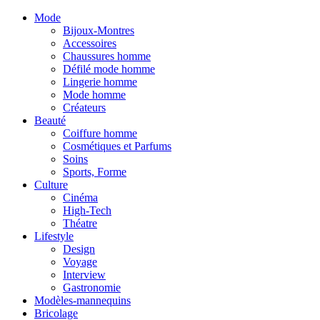
Mode
Bijoux-Montres
Accessoires
Chaussures homme
Défilé mode homme
Lingerie homme
Mode homme
Créateurs
Beauté
Coiffure homme
Cosmétiques et Parfums
Soins
Sports, Forme
Culture
Cinéma
High-Tech
Théatre
Lifestyle
Design
Voyage
Interview
Gastronomie
Modèles-mannequins
Bricolage