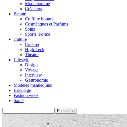
Mode homme
Créateurs
Beauté
Coiffure homme
Cosmétiques et Parfums
Soins
Sports, Forme
Culture
Cinéma
High-Tech
Théatre
Lifestyle
Design
Voyage
Interview
Gastronomie
Modèles-mannequins
Bricolage
Fashion week
Santé