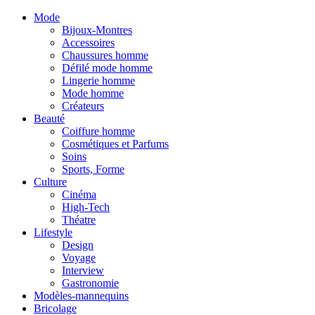
Mode
Bijoux-Montres
Accessoires
Chaussures homme
Défilé mode homme
Lingerie homme
Mode homme
Créateurs
Beauté
Coiffure homme
Cosmétiques et Parfums
Soins
Sports, Forme
Culture
Cinéma
High-Tech
Théatre
Lifestyle
Design
Voyage
Interview
Gastronomie
Modèles-mannequins
Bricolage