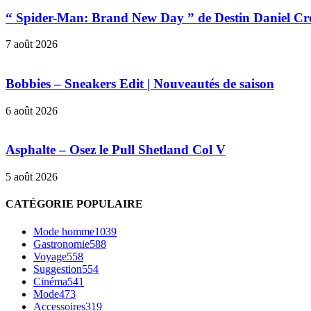
“ Spider-Man: Brand New Day ” de Destin Daniel Cr
7 août 2026
Bobbies – Sneakers Edit | Nouveautés de saison
6 août 2026
Asphalte – Osez le Pull Shetland Col V
5 août 2026
CATÉGORIE POPULAIRE
Mode homme
1039
Gastronomie
588
Voyage
558
Suggestion
554
Cinéma
541
Mode
473
Accessoires
319