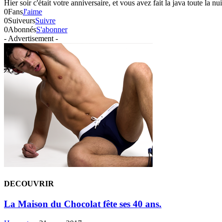
Hier soir c'était votre anniversaire, et vous avez fait la java toute la n
0
Fans
J'aime
0
Suiveurs
Suivre
0
Abonnés
S'abonner
- Advertisement -
DECOUVRIR
La Maison du Chocolat fête ses 40 ans.