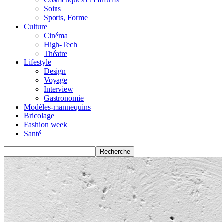
Soins
Sports, Forme
Culture
Cinéma
High-Tech
Théatre
Lifestyle
Design
Voyage
Interview
Gastronomie
Modèles-mannequins
Bricolage
Fashion week
Santé