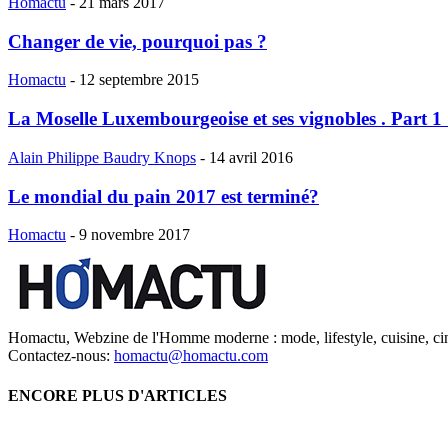
Homactu
-
21 mars 2017
Changer de vie, pourquoi pas ?
Homactu
-
12 septembre 2015
La Moselle Luxembourgeoise et ses vignobles . Part 1 
Alain Philippe Baudry Knops
-
14 avril 2016
Le mondial du pain 2017 est terminé?
Homactu
-
9 novembre 2017
Homactu, Webzine de l'Homme moderne : mode, lifestyle, cuisine, ci
Contactez-nous:
homactu@homactu.com
ENCORE PLUS D'ARTICLES