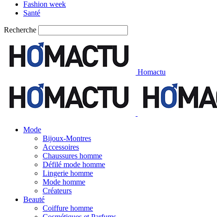
Fashion week
Santé
Recherche
Homactu
Mode
Bijoux-Montres
Accessoires
Chaussures homme
Défilé mode homme
Lingerie homme
Mode homme
Créateurs
Beauté
Coiffure homme
Cosmétiques et Parfums