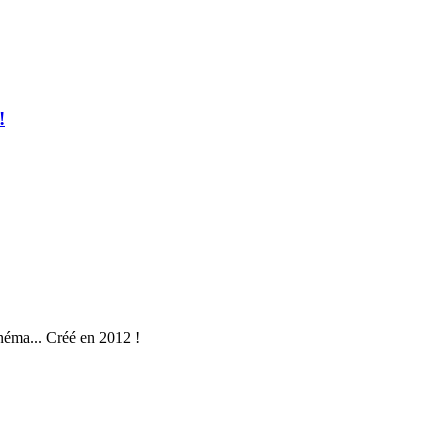
!
néma... Créé en 2012 !