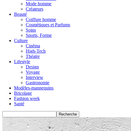
Mode homme
Créateurs
Beauté
Coiffure homme
Cosmétiques et Parfums
Soins
Sports, Forme
Culture
Cinéma
High-Tech
Théatre
Lifestyle
Design
Voyage
Interview
Gastronomie
Modèles-mannequins
Bricolage
Fashion week
Santé