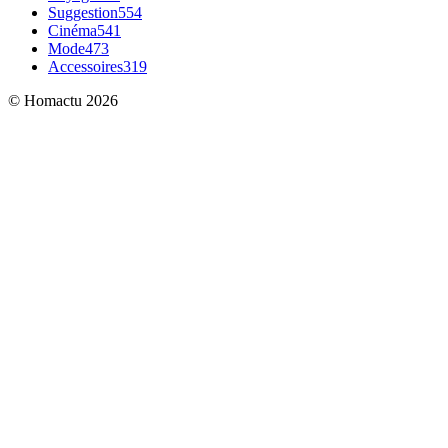
Suggestion
554
Cinéma
541
Mode
473
Accessoires
319
© Homactu 2026