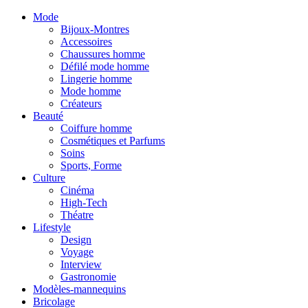
Mode
Bijoux-Montres
Accessoires
Chaussures homme
Défilé mode homme
Lingerie homme
Mode homme
Créateurs
Beauté
Coiffure homme
Cosmétiques et Parfums
Soins
Sports, Forme
Culture
Cinéma
High-Tech
Théatre
Lifestyle
Design
Voyage
Interview
Gastronomie
Modèles-mannequins
Bricolage