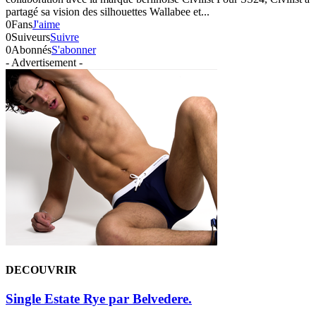
partagé sa vision des silhouettes Wallabee et...
0
Fans
J'aime
0
Suiveurs
Suivre
0
Abonnés
S'abonner
- Advertisement -
DECOUVRIR
Single Estate Rye par Belvedere.