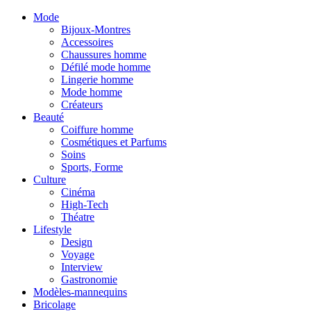
Mode
Bijoux-Montres
Accessoires
Chaussures homme
Défilé mode homme
Lingerie homme
Mode homme
Créateurs
Beauté
Coiffure homme
Cosmétiques et Parfums
Soins
Sports, Forme
Culture
Cinéma
High-Tech
Théatre
Lifestyle
Design
Voyage
Interview
Gastronomie
Modèles-mannequins
Bricolage