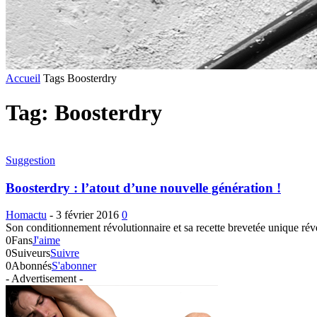
Accueil
Tags
Boosterdry
Tag: Boosterdry
Suggestion
Boosterdry : l’atout d’une nouvelle génération !
Homactu
-
3 février 2016
0
Son conditionnement révolutionnaire et sa recette brevetée unique révèl
0
Fans
J'aime
0
Suiveurs
Suivre
0
Abonnés
S'abonner
- Advertisement -