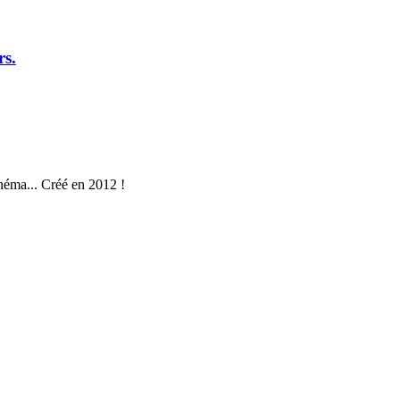
rs.
néma... Créé en 2012 !