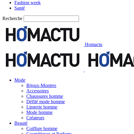
Fashion week
Santé
Recherche
Homactu
Mode
Bijoux-Montres
Accessoires
Chaussures homme
Défilé mode homme
Lingerie homme
Mode homme
Créateurs
Beauté
Coiffure homme
Cosmétiques et Parfums