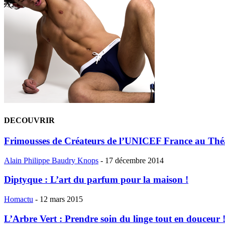
DECOUVRIR
Frimousses de Créateurs de l’UNICEF France au Théâ
Alain Philippe Baudry Knops
-
17 décembre 2014
Diptyque : L’art du parfum pour la maison !
Homactu
-
12 mars 2015
L’Arbre Vert : Prendre soin du linge tout en douceur 