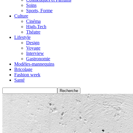
Soins
Sports, Forme
Culture
Cinéma
High-Tech
Théatre
Lifestyle
Design
Voyage
Interview
Gastronomie
Modèles-mannequins
Bricolage
Fashion week
Santé