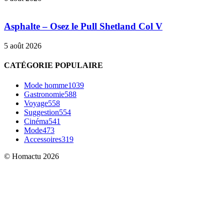
Asphalte – Osez le Pull Shetland Col V
5 août 2026
CATÉGORIE POPULAIRE
Mode homme
1039
Gastronomie
588
Voyage
558
Suggestion
554
Cinéma
541
Mode
473
Accessoires
319
© Homactu 2026