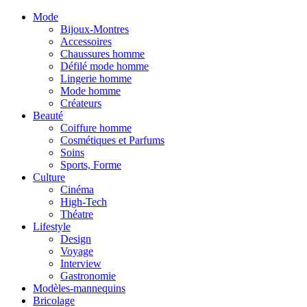
Mode
Bijoux-Montres
Accessoires
Chaussures homme
Défilé mode homme
Lingerie homme
Mode homme
Créateurs
Beauté
Coiffure homme
Cosmétiques et Parfums
Soins
Sports, Forme
Culture
Cinéma
High-Tech
Théatre
Lifestyle
Design
Voyage
Interview
Gastronomie
Modèles-mannequins
Bricolage