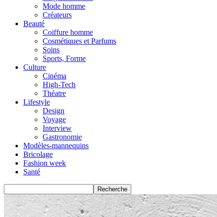
Mode homme
Créateurs
Beauté
Coiffure homme
Cosmétiques et Parfums
Soins
Sports, Forme
Culture
Cinéma
High-Tech
Théatre
Lifestyle
Design
Voyage
Interview
Gastronomie
Modèles-mannequins
Bricolage
Fashion week
Santé