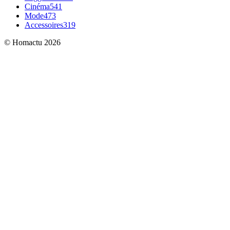
Cinéma
541
Mode
473
Accessoires
319
© Homactu 2026