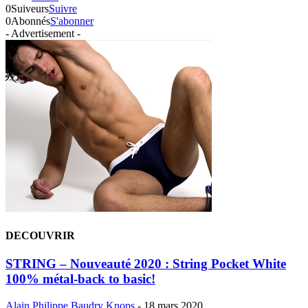
0
Suiveurs
Suivre
0
Abonnés
S'abonner
- Advertisement -
DECOUVRIR
STRING – Nouveauté 2020 : String Pocket White
100% métal-back to basic!
Alain Philippe Baudry Knops
-
18 mars 2020