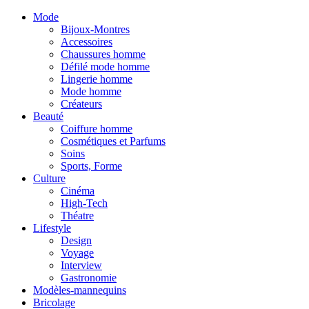
Mode
Bijoux-Montres
Accessoires
Chaussures homme
Défilé mode homme
Lingerie homme
Mode homme
Créateurs
Beauté
Coiffure homme
Cosmétiques et Parfums
Soins
Sports, Forme
Culture
Cinéma
High-Tech
Théatre
Lifestyle
Design
Voyage
Interview
Gastronomie
Modèles-mannequins
Bricolage