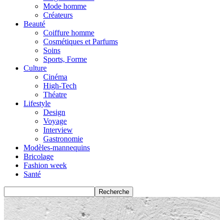
Mode homme
Créateurs
Beauté
Coiffure homme
Cosmétiques et Parfums
Soins
Sports, Forme
Culture
Cinéma
High-Tech
Théatre
Lifestyle
Design
Voyage
Interview
Gastronomie
Modèles-mannequins
Bricolage
Fashion week
Santé