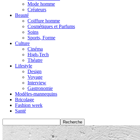
Mode homme
Créateurs
Beauté
Coiffure homme
Cosmétiques et Parfums
Soins
Sports, Forme
Culture
Cinéma
High-Tech
Théatre
Lifestyle
Design
Voyage
Interview
Gastronomie
Modèles-mannequins
Bricolage
Fashion week
Santé