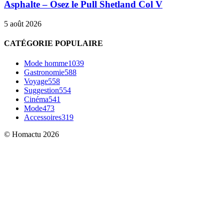
Asphalte – Osez le Pull Shetland Col V
5 août 2026
CATÉGORIE POPULAIRE
Mode homme
1039
Gastronomie
588
Voyage
558
Suggestion
554
Cinéma
541
Mode
473
Accessoires
319
© Homactu 2026