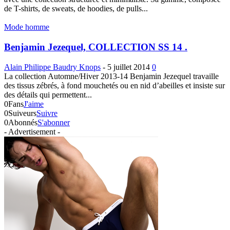
de T-shirts, de sweats, de hoodies, de pulls...
Mode homme
Benjamin Jezequel, COLLECTION SS 14 .
Alain Philippe Baudry Knops
-
5 juillet 2014
0
La collection Automne/Hiver 2013-14 Benjamin Jezequel travaille
des tissus zébrés, à fond mouchetés ou en nid d’abeilles et insiste sur
des détails qui permettent...
0
Fans
J'aime
0
Suiveurs
Suivre
0
Abonnés
S'abonner
- Advertisement -