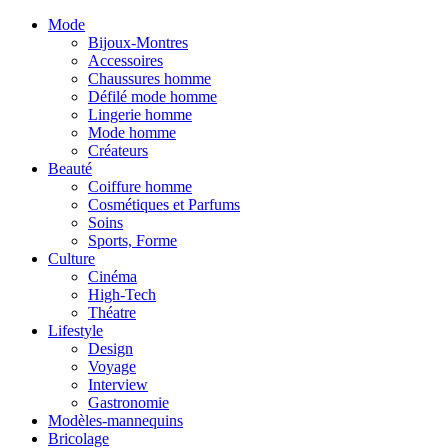
Mode
Bijoux-Montres
Accessoires
Chaussures homme
Défilé mode homme
Lingerie homme
Mode homme
Créateurs
Beauté
Coiffure homme
Cosmétiques et Parfums
Soins
Sports, Forme
Culture
Cinéma
High-Tech
Théatre
Lifestyle
Design
Voyage
Interview
Gastronomie
Modèles-mannequins
Bricolage