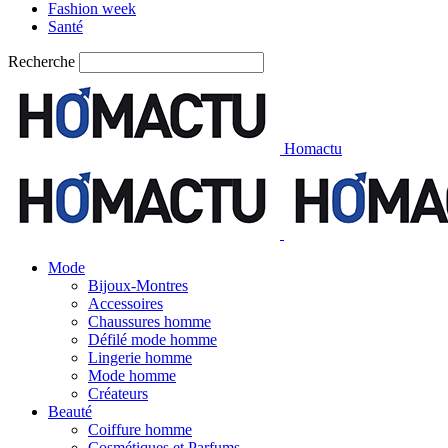
Fashion week
Santé
Recherche
Homactu
Mode
Bijoux-Montres
Accessoires
Chaussures homme
Défilé mode homme
Lingerie homme
Mode homme
Créateurs
Beauté
Coiffure homme
Cosmétiques et Parfums