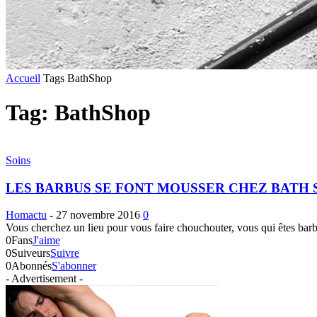
Accueil
Tags
BathShop
Tag: BathShop
Soins
LES BARBUS SE FONT MOUSSER CHEZ BATH 
Homactu
-
27 novembre 2016
0
Vous cherchez un lieu pour vous faire chouchouter, vous qui êtes barb
0
Fans
J'aime
0
Suiveurs
Suivre
0
Abonnés
S'abonner
- Advertisement -