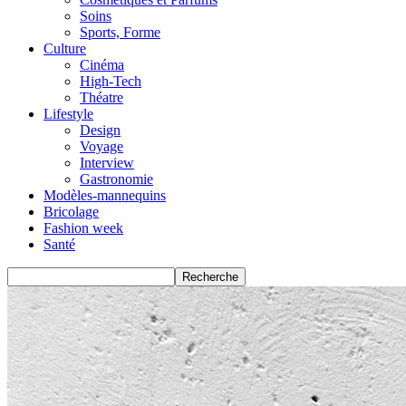
Soins
Sports, Forme
Culture
Cinéma
High-Tech
Théatre
Lifestyle
Design
Voyage
Interview
Gastronomie
Modèles-mannequins
Bricolage
Fashion week
Santé