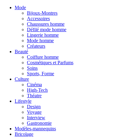
Mode
Bijoux-Montres
Accessoires
Chaussures homme
Défilé mode homme
Lingerie homme
Mode homme
Créateurs
Beauté
Coiffure homme
Cosmétiques et Parfums
Soins
Sports, Forme
Culture
Cinéma
High-Tech
Théatre
Lifestyle
Design
Voyage
Interview
Gastronomie
Modèles-mannequins
Bricolage