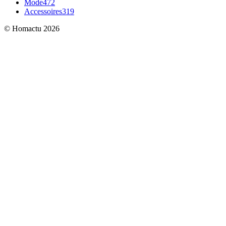
Mode
472
Accessoires
319
© Homactu 2026