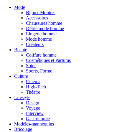
Mode
Bijoux-Montres
Accessoires
Chaussures homme
Défilé mode homme
Lingerie homme
Mode homme
Créateurs
Beauté
Coiffure homme
Cosmétiques et Parfums
Soins
Sports, Forme
Culture
Cinéma
High-Tech
Théatre
Lifestyle
Design
Voyage
Interview
Gastronomie
Modèles-mannequins
Bricolage