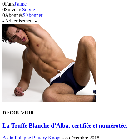
0
Fans
J'aime
0
Suiveurs
Suivre
0
Abonnés
S'abonner
- Advertisement -
DECOUVRIR
La Truffe Blanche d’Alba, certifiée et numérotée.
Alain Philippe Baudry Knops
-
8 décembre 2018