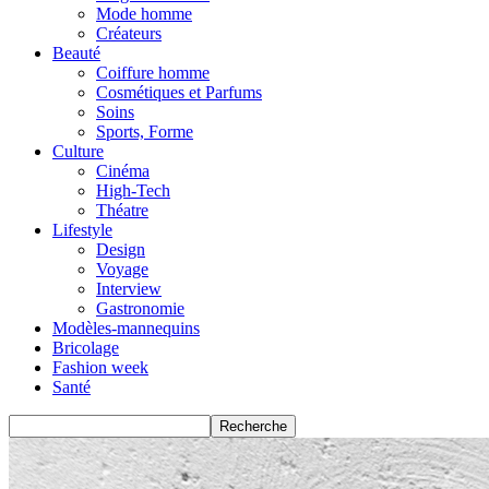
Mode homme
Créateurs
Beauté
Coiffure homme
Cosmétiques et Parfums
Soins
Sports, Forme
Culture
Cinéma
High-Tech
Théatre
Lifestyle
Design
Voyage
Interview
Gastronomie
Modèles-mannequins
Bricolage
Fashion week
Santé