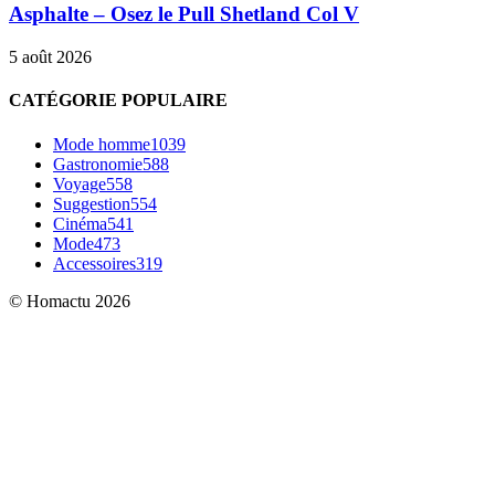
Asphalte – Osez le Pull Shetland Col V
5 août 2026
CATÉGORIE POPULAIRE
Mode homme
1039
Gastronomie
588
Voyage
558
Suggestion
554
Cinéma
541
Mode
473
Accessoires
319
© Homactu 2026