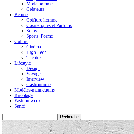
Mode homme
Créateurs
Beauté
Coiffure homme
Cosmétiques et Parfums
Soins
Sports, Forme
Culture
Cinéma
High-Tech
Théatre
Lifestyle
Design
Voyage
Interview
Gastronomie
Modèles-mannequins
Bricolage
Fashion week
Santé