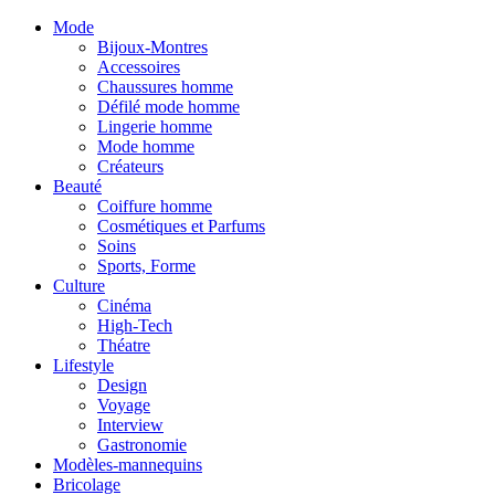
Mode
Bijoux-Montres
Accessoires
Chaussures homme
Défilé mode homme
Lingerie homme
Mode homme
Créateurs
Beauté
Coiffure homme
Cosmétiques et Parfums
Soins
Sports, Forme
Culture
Cinéma
High-Tech
Théatre
Lifestyle
Design
Voyage
Interview
Gastronomie
Modèles-mannequins
Bricolage