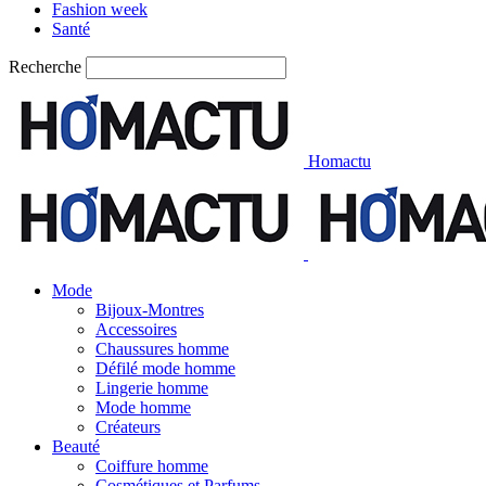
Fashion week
Santé
Recherche
Homactu
Mode
Bijoux-Montres
Accessoires
Chaussures homme
Défilé mode homme
Lingerie homme
Mode homme
Créateurs
Beauté
Coiffure homme
Cosmétiques et Parfums