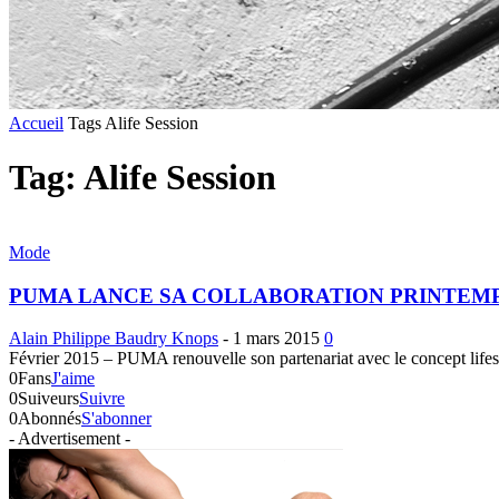
Accueil
Tags
Alife Session
Tag: Alife Session
Mode
PUMA LANCE SA COLLABORATION PRINTEMPS
Alain Philippe Baudry Knops
-
1 mars 2015
0
Février 2015 – PUMA renouvelle son partenariat avec le concept lifes
0
Fans
J'aime
0
Suiveurs
Suivre
0
Abonnés
S'abonner
- Advertisement -