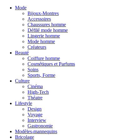
Mode
Bijoux-Montres
Accessoires
Chaussures homme
Défilé mode homme
Lingerie homme
Mode homme
Créateurs
Beauté
Coiffure homme
Cosmétiques et Parfums
Soins
Sports, Forme
Culture
Cinéma
High-Tech
Théatre
Lifestyle
Design
Voyage
Interview
Gastronomie
Modèles-mannequins
Bricolage