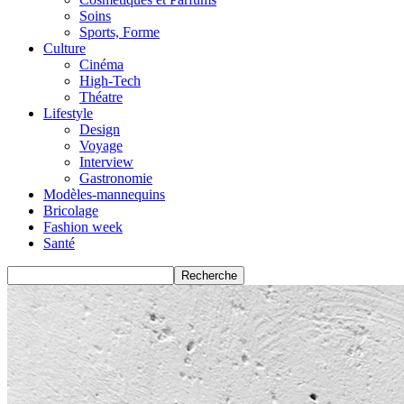
Soins
Sports, Forme
Culture
Cinéma
High-Tech
Théatre
Lifestyle
Design
Voyage
Interview
Gastronomie
Modèles-mannequins
Bricolage
Fashion week
Santé