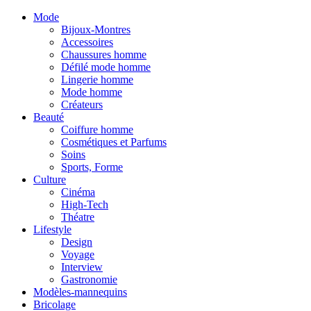
Mode
Bijoux-Montres
Accessoires
Chaussures homme
Défilé mode homme
Lingerie homme
Mode homme
Créateurs
Beauté
Coiffure homme
Cosmétiques et Parfums
Soins
Sports, Forme
Culture
Cinéma
High-Tech
Théatre
Lifestyle
Design
Voyage
Interview
Gastronomie
Modèles-mannequins
Bricolage