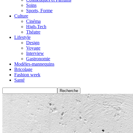
Soins
Sports, Forme
Culture
Cinéma
High-Tech
Théatre
Lifestyle
Design
Voyage
Interview
Gastronomie
Modèles-mannequins
Bricolage
Fashion week
Santé