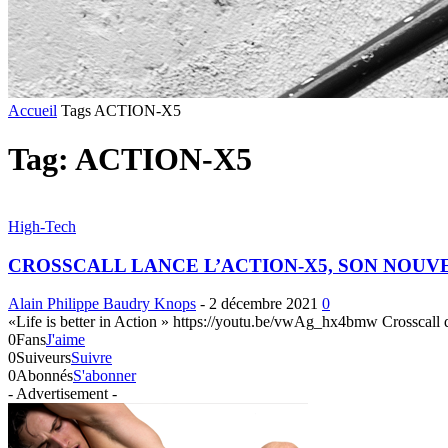
Accueil
Tags
ACTION-X5
Tag: ACTION-X5
High-Tech
CROSSCALL LANCE L’ACTION-X5, SON NOU
Alain Philippe Baudry Knops
-
2 décembre 2021
0
«Life is better in Action » https://youtu.be/vwAg_hx4bmw Crosscall qui, 
0
Fans
J'aime
0
Suiveurs
Suivre
0
Abonnés
S'abonner
- Advertisement -