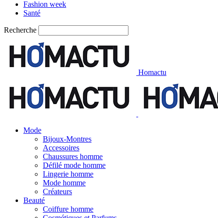
Fashion week
Santé
Recherche
Homactu
Mode
Bijoux-Montres
Accessoires
Chaussures homme
Défilé mode homme
Lingerie homme
Mode homme
Créateurs
Beauté
Coiffure homme
Cosmétiques et Parfums