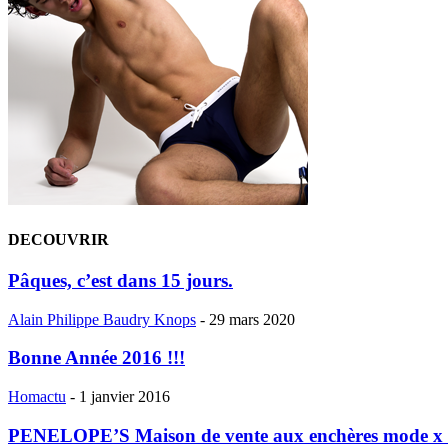
DECOUVRIR
Pâques, c’est dans 15 jours.
Alain Philippe Baudry Knops
-
29 mars 2020
Bonne Année 2016 !!!
Homactu
-
1 janvier 2016
PENELOPE’S Maison de vente aux enchères mode x V