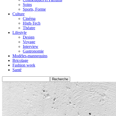
Soins
Sports, Forme
Culture
Cinéma
High-Tech
Théatre
Lifestyle
Design
Voyage
Interview
Gastronomie
Modèles-mannequins
Bricolage
Fashion week
Santé