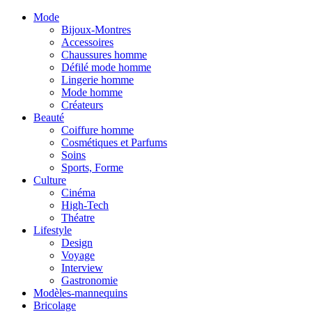
Mode
Bijoux-Montres
Accessoires
Chaussures homme
Défilé mode homme
Lingerie homme
Mode homme
Créateurs
Beauté
Coiffure homme
Cosmétiques et Parfums
Soins
Sports, Forme
Culture
Cinéma
High-Tech
Théatre
Lifestyle
Design
Voyage
Interview
Gastronomie
Modèles-mannequins
Bricolage