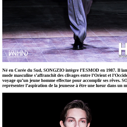
Né en Corée du Sud, SONGZIO intègre l’ESMOD en 1987. Il lance sa
mode masculine s’affranchit des clivages entre l’Orient et l’Occiden
voyage qu’un jeune homme effectue pour accomplir ses rêves. SO
représenter l’aspiration de la jeunesse à être une lueur dans un