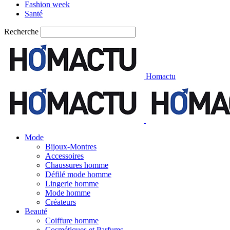
Fashion week
Santé
Recherche
Homactu
Mode
Bijoux-Montres
Accessoires
Chaussures homme
Défilé mode homme
Lingerie homme
Mode homme
Créateurs
Beauté
Coiffure homme
Cosmétiques et Parfums