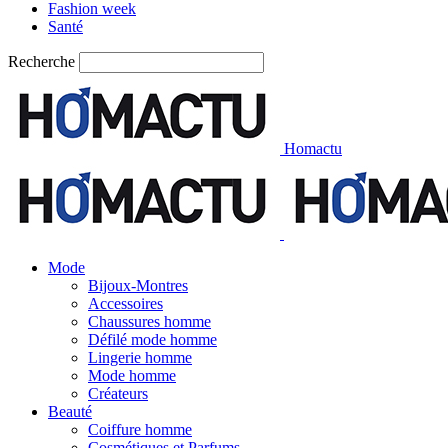
Fashion week
Santé
Recherche
Homactu
Mode
Bijoux-Montres
Accessoires
Chaussures homme
Défilé mode homme
Lingerie homme
Mode homme
Créateurs
Beauté
Coiffure homme
Cosmétiques et Parfums