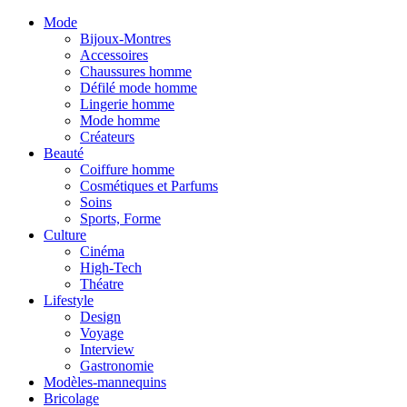
Mode
Bijoux-Montres
Accessoires
Chaussures homme
Défilé mode homme
Lingerie homme
Mode homme
Créateurs
Beauté
Coiffure homme
Cosmétiques et Parfums
Soins
Sports, Forme
Culture
Cinéma
High-Tech
Théatre
Lifestyle
Design
Voyage
Interview
Gastronomie
Modèles-mannequins
Bricolage