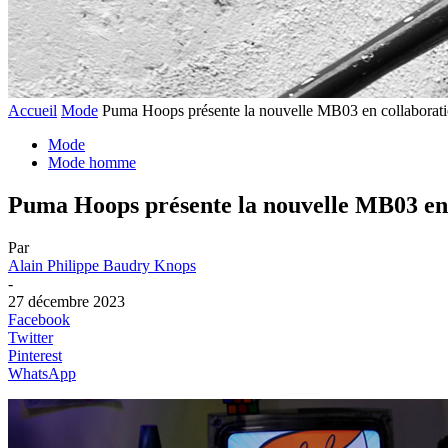
Accueil
Mode
Puma Hoops présente la nouvelle MB03 en collaboratio
Mode
Mode homme
Puma Hoops présente la nouvelle MB03 en c
Par
Alain Philippe Baudry Knops
-
27 décembre 2023
Facebook
Twitter
Pinterest
WhatsApp