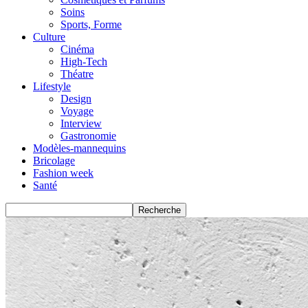
Soins
Sports, Forme
Culture
Cinéma
High-Tech
Théatre
Lifestyle
Design
Voyage
Interview
Gastronomie
Modèles-mannequins
Bricolage
Fashion week
Santé