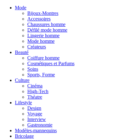
Mode
Bijoux-Montres
Accessoires
Chaussures homme
Défilé mode homme
Lingerie homme
Mode homme
Créateurs
Beauté
Coiffure homme
Cosmétiques et Parfums
Soins
Sports, Forme
Culture
Cinéma
High-Tech
Théatre
Lifestyle
Design
Voyage
Interview
Gastronomie
Modèles-mannequins
Bricolage