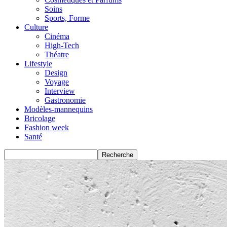
Soins
Sports, Forme
Culture
Cinéma
High-Tech
Théatre
Lifestyle
Design
Voyage
Interview
Gastronomie
Modèles-mannequins
Bricolage
Fashion week
Santé