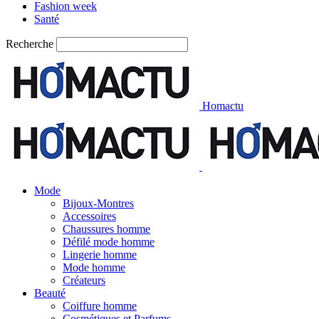
Fashion week
Santé
Recherche
Homactu
Mode
Bijoux-Montres
Accessoires
Chaussures homme
Défilé mode homme
Lingerie homme
Mode homme
Créateurs
Beauté
Coiffure homme
Cosmétiques et Parfums