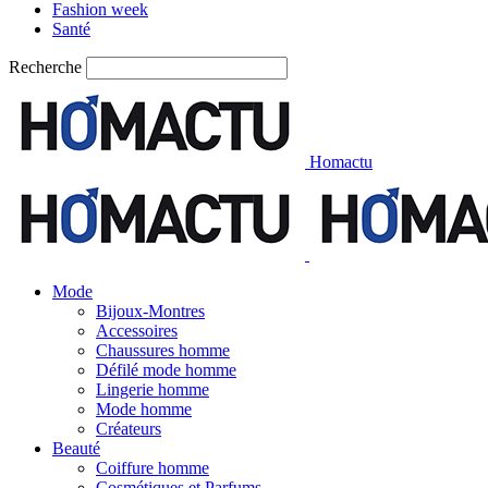
Fashion week
Santé
Recherche
Homactu
Mode
Bijoux-Montres
Accessoires
Chaussures homme
Défilé mode homme
Lingerie homme
Mode homme
Créateurs
Beauté
Coiffure homme
Cosmétiques et Parfums