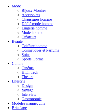
Mode
Bijoux-Montres
Accessoires
Chaussures homme
Défilé mode homme
Lingerie homme
Mode homme
Créateurs
Beauté
Coiffure homme
Cosmétiques et Parfums
Soins
Sports, Forme
Culture
Cinéma
High-Tech
Théatre
Lifestyle
Design
Voyage
Interview
Gastronomie
Modèles-mannequins
Bricolage