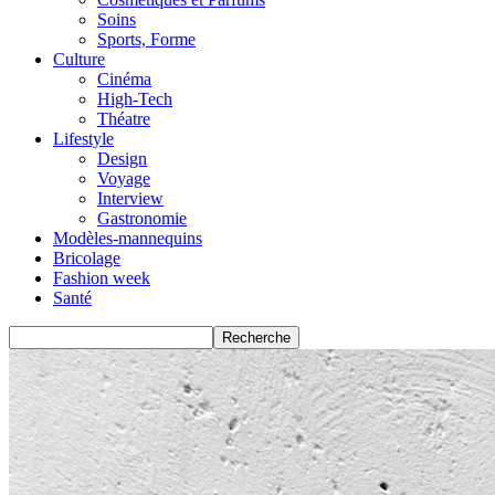
Soins
Sports, Forme
Culture
Cinéma
High-Tech
Théatre
Lifestyle
Design
Voyage
Interview
Gastronomie
Modèles-mannequins
Bricolage
Fashion week
Santé