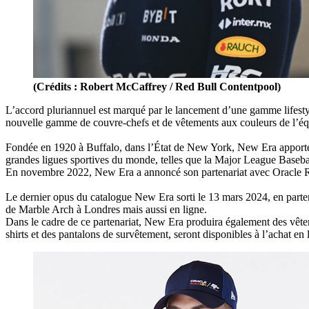
(Crédits : Robert McCaffrey / Red Bull Contentpool)
L’accord pluriannuel est marqué par le lancement d’une gamme lifestyl
nouvelle gamme de couvre-chefs et de vêtements aux couleurs de l’éq
Fondée en 1920 à Buffalo, dans l’État de New York, New Era apporte pl
grandes ligues sportives du monde, telles que la Major League Baseb
En novembre 2022, New Era a annoncé son partenariat avec Oracle Red
Le dernier opus du catalogue New Era sorti le 13 mars 2024, en parten
de Marble Arch à Londres mais aussi en ligne.
Dans le cadre de ce partenariat, New Era produira également des vêtem
shirts et des pantalons de survêtement, seront disponibles à l’achat e