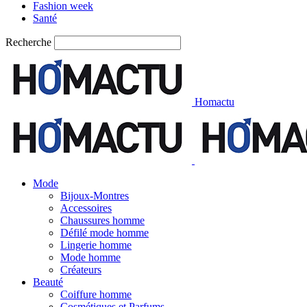
Fashion week
Santé
Recherche
Homactu
Mode
Bijoux-Montres
Accessoires
Chaussures homme
Défilé mode homme
Lingerie homme
Mode homme
Créateurs
Beauté
Coiffure homme
Cosmétiques et Parfums