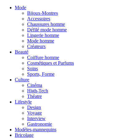
Mode
Bijoux-Montres
Accessoires
Chaussures homme
Défilé mode homme
Lingerie homme
Mode homme
Créateurs
Beauté
Coiffure homme
Cosmétiques et Parfums
Soins
Sports, Forme
Culture
Cinéma
High-Tech
Théatre
Lifestyle
Design
Voyage
Interview
Gastronomie
Modèles-mannequins
Bricolage