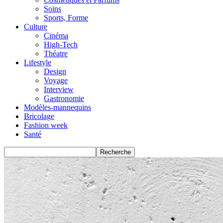
Soins
Sports, Forme
Culture
Cinéma
High-Tech
Théatre
Lifestyle
Design
Voyage
Interview
Gastronomie
Modèles-mannequins
Bricolage
Fashion week
Santé