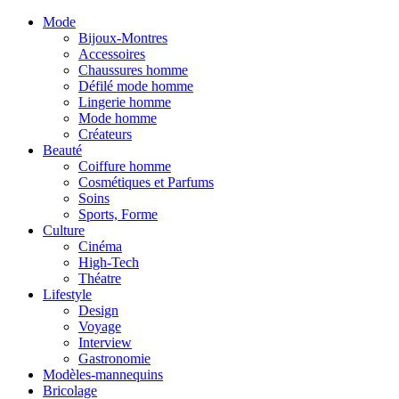
Mode
Bijoux-Montres
Accessoires
Chaussures homme
Défilé mode homme
Lingerie homme
Mode homme
Créateurs
Beauté
Coiffure homme
Cosmétiques et Parfums
Soins
Sports, Forme
Culture
Cinéma
High-Tech
Théatre
Lifestyle
Design
Voyage
Interview
Gastronomie
Modèles-mannequins
Bricolage