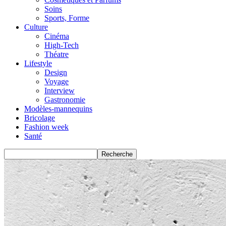
Soins
Sports, Forme
Culture
Cinéma
High-Tech
Théatre
Lifestyle
Design
Voyage
Interview
Gastronomie
Modèles-mannequins
Bricolage
Fashion week
Santé