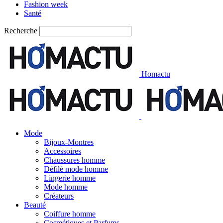
Fashion week
Santé
Recherche
Homactu
Mode
Bijoux-Montres
Accessoires
Chaussures homme
Défilé mode homme
Lingerie homme
Mode homme
Créateurs
Beauté
Coiffure homme
Cosmétiques et Parfums