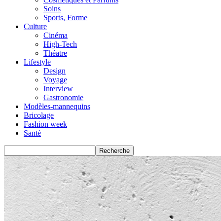
Soins
Sports, Forme
Culture
Cinéma
High-Tech
Théatre
Lifestyle
Design
Voyage
Interview
Gastronomie
Modèles-mannequins
Bricolage
Fashion week
Santé