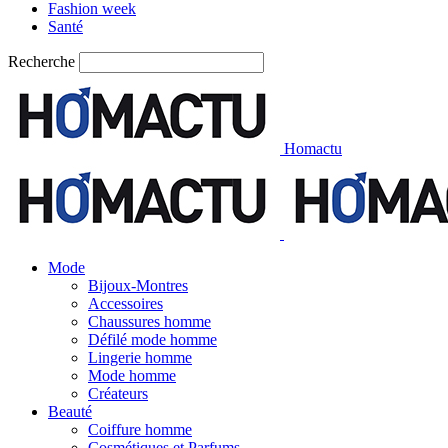
Fashion week
Santé
Recherche
Homactu
Mode
Bijoux-Montres
Accessoires
Chaussures homme
Défilé mode homme
Lingerie homme
Mode homme
Créateurs
Beauté
Coiffure homme
Cosmétiques et Parfums