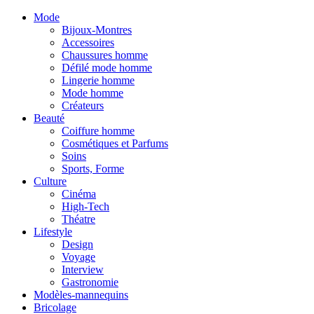
Mode
Bijoux-Montres
Accessoires
Chaussures homme
Défilé mode homme
Lingerie homme
Mode homme
Créateurs
Beauté
Coiffure homme
Cosmétiques et Parfums
Soins
Sports, Forme
Culture
Cinéma
High-Tech
Théatre
Lifestyle
Design
Voyage
Interview
Gastronomie
Modèles-mannequins
Bricolage