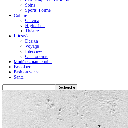
Soins
Sports, Forme
Culture
Cinéma
High-Tech
Théatre
Lifestyle
Design
Voyage
Interview
Gastronomie
Modèles-mannequins
Bricolage
Fashion week
Santé