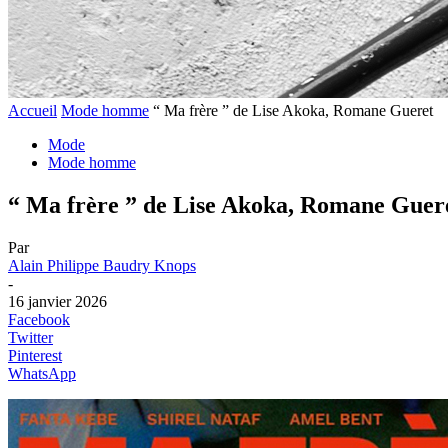
Accueil
Mode homme
“ Ma frère ” de Lise Akoka, Romane Gueret
Mode
Mode homme
“ Ma frère ” de Lise Akoka, Romane Guer
Par
Alain Philippe Baudry Knops
-
16 janvier 2026
Facebook
Twitter
Pinterest
WhatsApp