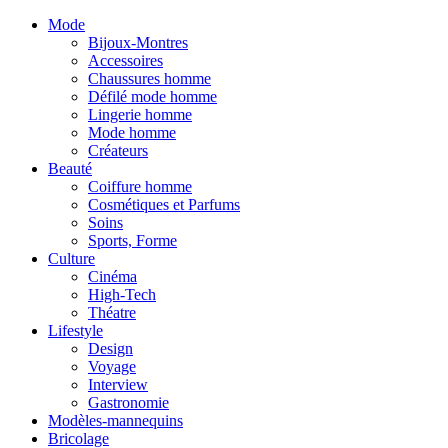
Mode
Bijoux-Montres
Accessoires
Chaussures homme
Défilé mode homme
Lingerie homme
Mode homme
Créateurs
Beauté
Coiffure homme
Cosmétiques et Parfums
Soins
Sports, Forme
Culture
Cinéma
High-Tech
Théatre
Lifestyle
Design
Voyage
Interview
Gastronomie
Modèles-mannequins
Bricolage