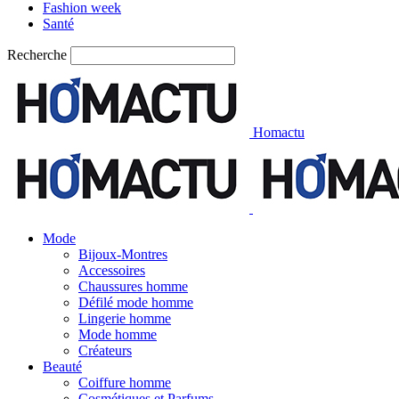
Fashion week
Santé
Recherche
Homactu
Mode
Bijoux-Montres
Accessoires
Chaussures homme
Défilé mode homme
Lingerie homme
Mode homme
Créateurs
Beauté
Coiffure homme
Cosmétiques et Parfums