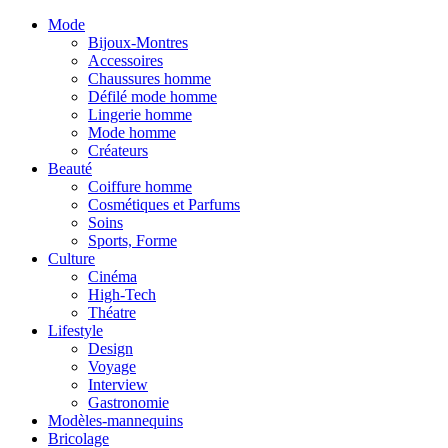
Mode
Bijoux-Montres
Accessoires
Chaussures homme
Défilé mode homme
Lingerie homme
Mode homme
Créateurs
Beauté
Coiffure homme
Cosmétiques et Parfums
Soins
Sports, Forme
Culture
Cinéma
High-Tech
Théatre
Lifestyle
Design
Voyage
Interview
Gastronomie
Modèles-mannequins
Bricolage