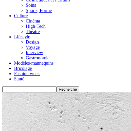
Soins
Sports, Forme
Culture
Cinéma
High-Tech
Théatre
Lifestyle
Design
Voyage
Interview
Gastronomie
Modèles-mannequins
Bricolage
Fashion week
Santé