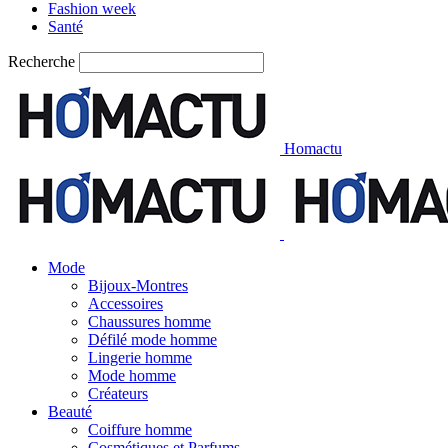
Fashion week
Santé
Recherche
Homactu
Mode
Bijoux-Montres
Accessoires
Chaussures homme
Défilé mode homme
Lingerie homme
Mode homme
Créateurs
Beauté
Coiffure homme
Cosmétiques et Parfums