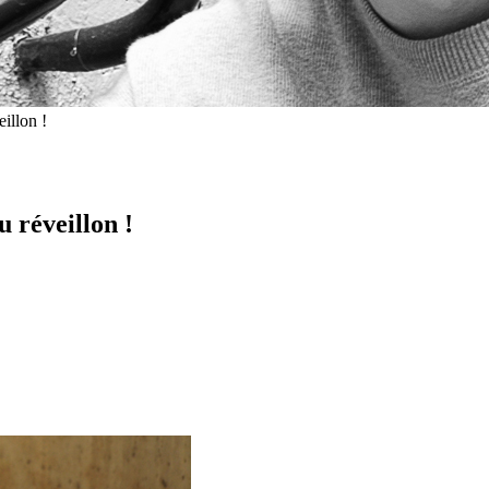
illon !
 réveillon !