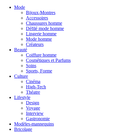
Mode
Bijoux-Montres
Accessoires
Chaussures homme
Défilé mode homme
Lingerie homme
Mode homme
Créateurs
Beauté
Coiffure homme
Cosmétiques et Parfums
Soins
Sports, Forme
Culture
Cinéma
High-Tech
Théatre
Lifestyle
Design
Voyage
Interview
Gastronomie
Modèles-mannequins
Bricolage