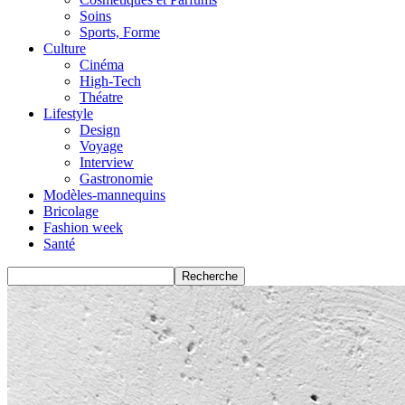
Soins
Sports, Forme
Culture
Cinéma
High-Tech
Théatre
Lifestyle
Design
Voyage
Interview
Gastronomie
Modèles-mannequins
Bricolage
Fashion week
Santé