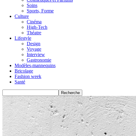
Soins
Sports, Forme
Culture
Cinéma
High-Tech
Théatre
Lifestyle
Design
Voyage
Interview
Gastronomie
Modèles-mannequins
Bricolage
Fashion week
Santé