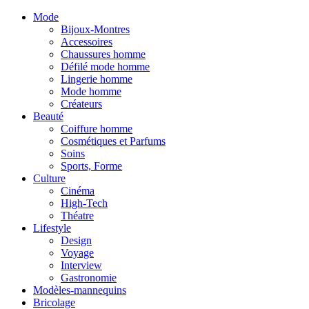
Mode
Bijoux-Montres
Accessoires
Chaussures homme
Défilé mode homme
Lingerie homme
Mode homme
Créateurs
Beauté
Coiffure homme
Cosmétiques et Parfums
Soins
Sports, Forme
Culture
Cinéma
High-Tech
Théatre
Lifestyle
Design
Voyage
Interview
Gastronomie
Modèles-mannequins
Bricolage