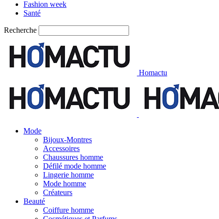
Fashion week
Santé
Recherche
Homactu
Mode
Bijoux-Montres
Accessoires
Chaussures homme
Défilé mode homme
Lingerie homme
Mode homme
Créateurs
Beauté
Coiffure homme
Cosmétiques et Parfums