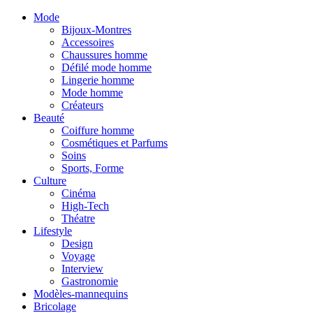
Mode
Bijoux-Montres
Accessoires
Chaussures homme
Défilé mode homme
Lingerie homme
Mode homme
Créateurs
Beauté
Coiffure homme
Cosmétiques et Parfums
Soins
Sports, Forme
Culture
Cinéma
High-Tech
Théatre
Lifestyle
Design
Voyage
Interview
Gastronomie
Modèles-mannequins
Bricolage