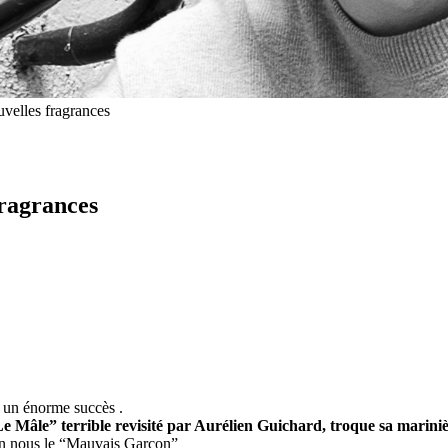
lles fragrances
ragrances
e un énorme succès .
e Mâle” terrible revisité par Aurélien Guichard, troque sa marinièr
 en nous le “Mauvais Garçon”