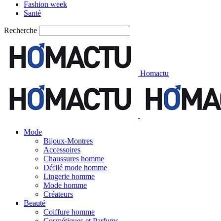
Fashion week
Santé
Recherche
Homactu
Mode
Bijoux-Montres
Accessoires
Chaussures homme
Défilé mode homme
Lingerie homme
Mode homme
Créateurs
Beauté
Coiffure homme
Cosmétiques et Parfums