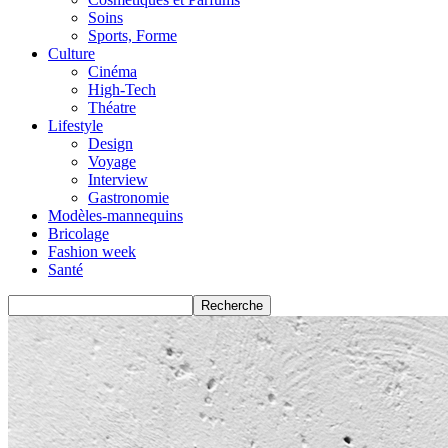
Soins
Sports, Forme
Culture
Cinéma
High-Tech
Théatre
Lifestyle
Design
Voyage
Interview
Gastronomie
Modèles-mannequins
Bricolage
Fashion week
Santé