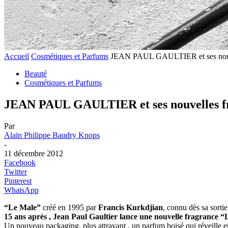
Accueil
Cosmétiques et Parfums
JEAN PAUL GAULTIER et ses nouve
Beauté
Cosmétiques et Parfums
JEAN PAUL GAULTIER et ses nouvelles f
Par
Alain Philippe Baudry Knops
-
11 décembre 2012
Facebook
Twitter
Pinterest
WhatsApp
“Le Male”
créé en 1995 par
Francis Kurkdjian
, connu dès sa sorti
15 ans après , Jean Paul Gaultier lance une nouvelle fragrance “L
Un nouveau packaging, plus attrayant , un parfum boisé qui réveille