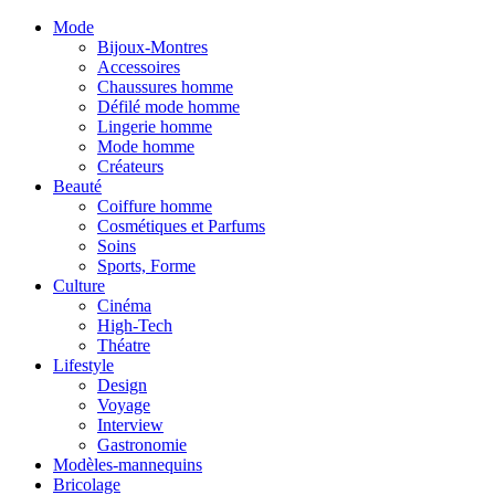
Mode
Bijoux-Montres
Accessoires
Chaussures homme
Défilé mode homme
Lingerie homme
Mode homme
Créateurs
Beauté
Coiffure homme
Cosmétiques et Parfums
Soins
Sports, Forme
Culture
Cinéma
High-Tech
Théatre
Lifestyle
Design
Voyage
Interview
Gastronomie
Modèles-mannequins
Bricolage