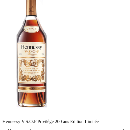
Hennessy V.S.O.P Privilège 200 ans Edition Limitée