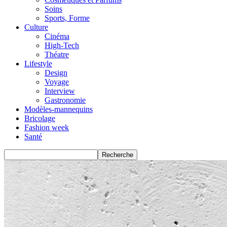
Soins
Sports, Forme
Culture
Cinéma
High-Tech
Théatre
Lifestyle
Design
Voyage
Interview
Gastronomie
Modèles-mannequins
Bricolage
Fashion week
Santé