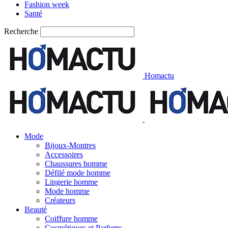
Fashion week
Santé
Recherche
Homactu
Mode
Bijoux-Montres
Accessoires
Chaussures homme
Défilé mode homme
Lingerie homme
Mode homme
Créateurs
Beauté
Coiffure homme
Cosmétiques et Parfums