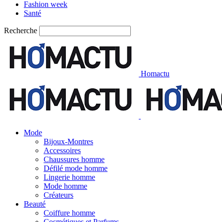
Fashion week
Santé
Recherche
Homactu
Mode
Bijoux-Montres
Accessoires
Chaussures homme
Défilé mode homme
Lingerie homme
Mode homme
Créateurs
Beauté
Coiffure homme
Cosmétiques et Parfums