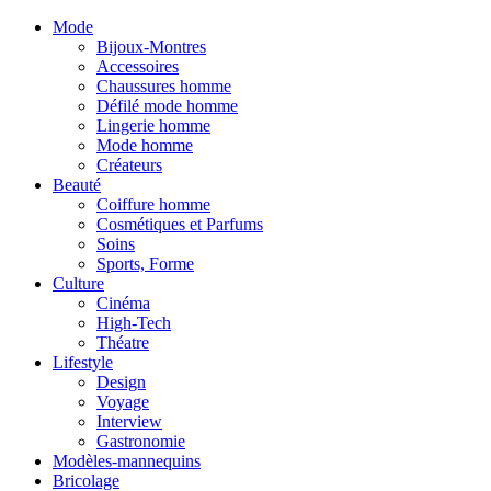
Mode
Bijoux-Montres
Accessoires
Chaussures homme
Défilé mode homme
Lingerie homme
Mode homme
Créateurs
Beauté
Coiffure homme
Cosmétiques et Parfums
Soins
Sports, Forme
Culture
Cinéma
High-Tech
Théatre
Lifestyle
Design
Voyage
Interview
Gastronomie
Modèles-mannequins
Bricolage