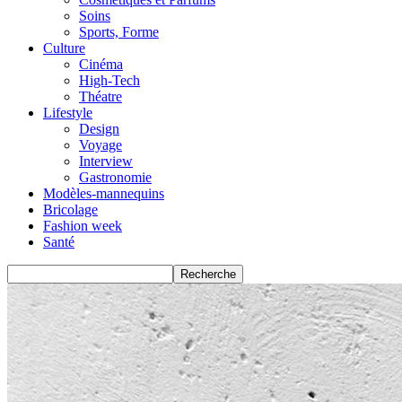
Soins
Sports, Forme
Culture
Cinéma
High-Tech
Théatre
Lifestyle
Design
Voyage
Interview
Gastronomie
Modèles-mannequins
Bricolage
Fashion week
Santé