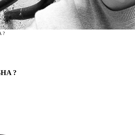
A ?
SHA ?