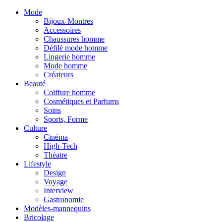
Mode
Bijoux-Montres
Accessoires
Chaussures homme
Défilé mode homme
Lingerie homme
Mode homme
Créateurs
Beauté
Coiffure homme
Cosmétiques et Parfums
Soins
Sports, Forme
Culture
Cinéma
High-Tech
Théatre
Lifestyle
Design
Voyage
Interview
Gastronomie
Modèles-mannequins
Bricolage