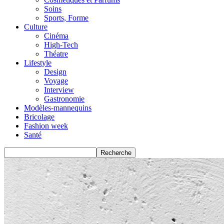
Soins
Sports, Forme
Culture
Cinéma
High-Tech
Théatre
Lifestyle
Design
Voyage
Interview
Gastronomie
Modèles-mannequins
Bricolage
Fashion week
Santé