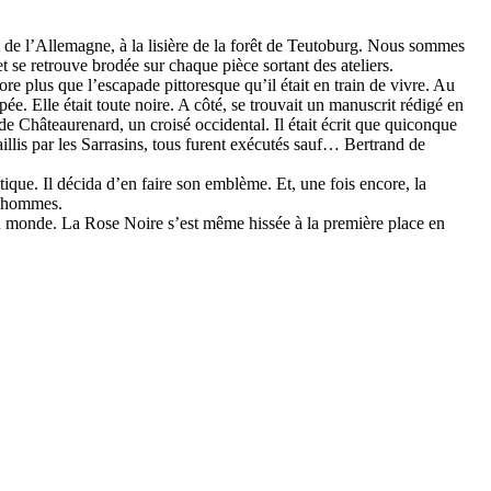
t de l’Allemagne, à la lisière de la forêt de Teutoburg. Nous sommes
 se retrouve brodée sur chaque pièce sortant des ateliers.
ore plus que l’escapade pittoresque qu’il était en train de vivre. Au
e. Elle était toute noire. A côté, se trouvait un manuscrit rédigé en
 de Châteaurenard, un croisé occidental. Il était écrit que quiconque
aillis par les Sarrasins, tous furent exécutés sauf… Bertrand de
ique. Il décida d’en faire son emblème. Et, une fois encore, la
 d’hommes.
 au monde. La Rose Noire s’est même hissée à la première place en