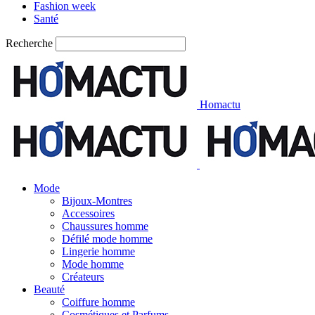
Fashion week
Santé
Recherche
Homactu
Mode
Bijoux-Montres
Accessoires
Chaussures homme
Défilé mode homme
Lingerie homme
Mode homme
Créateurs
Beauté
Coiffure homme
Cosmétiques et Parfums