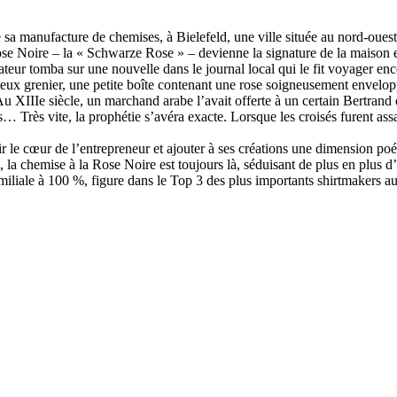
 sa manufacture de chemises, à Bielefeld, une ville située au nord-oues
se Noire – la « Schwarze Rose » – devienne la signature de la maison et
ateur tomba sur une nouvelle dans le journal local qui le fit voyager enc
eux grenier, une petite boîte contenant une rose soigneusement enveloppé
 Au XIIIe siècle, un marchand arabe l’avait offerte à un certain Bertrand
s… Très vite, la prophétie s’avéra exacte. Lorsque les croisés furent ass
 le cœur de l’entrepreneur et ajouter à ses créations une dimension poét
on, la chemise à la Rose Noire est toujours là, séduisant de plus en plus
familiale à 100 %, figure dans le Top 3 des plus importants shirtmakers