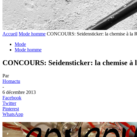
Accueil
Mode homme
CONCOURS: Seidensticker: la chemise à la R
Mode
Mode homme
CONCOURS: Seidensticker: la chemise à l
Par
Homactu
-
6 décembre 2013
Facebook
Twitter
Pinterest
WhatsApp