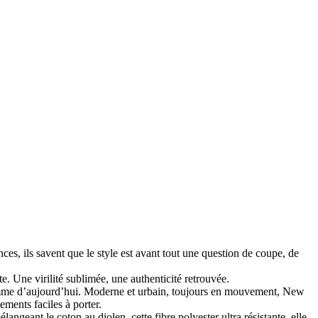
es, ils savent que le style est avant tout une question de coupe, de
e. Une virilité sublimée, une authenticité retrouvée.
l’homme d’aujourd’hui. Moderne et urbain, toujours en mouvement, New
ements faciles à porter.
ngeant le coton au diolen, cette fibre polyester ultra résistante, elle