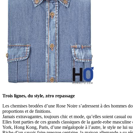
Trois lignes, du style, zéro repassage
Les chemises brodées d’une Rose Noire s’adressent à des hommes dont l’
proportions et de finitions.
Jamais extravagantes, toujours chic et mode, qu’elles soient casual ou 
Elles font parties de ces grands classiques de la garde-robe masculin
York, Hong Kong, Paris, d’une mégalopole à l’autre, le style ne lui suffi
Riche d’un savoir-faire presque centaine, la maison allemande a su répo