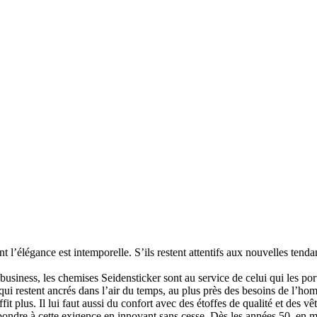
élégance est intemporelle. S’ils restent attentifs aux nouvelles tendanc
business, les chemises Seidensticker sont au service de celui qui les port
e qui restent ancrés dans l’air du temps, au plus près des besoins de 
t plus. Il lui faut aussi du confort avec des étoffes de qualité et des vêt
ndre à cette exigence en innovant sans cesse. Dès les années 50, en méla