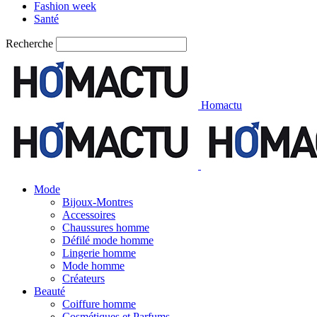
Fashion week
Santé
Recherche
Homactu
Mode
Bijoux-Montres
Accessoires
Chaussures homme
Défilé mode homme
Lingerie homme
Mode homme
Créateurs
Beauté
Coiffure homme
Cosmétiques et Parfums