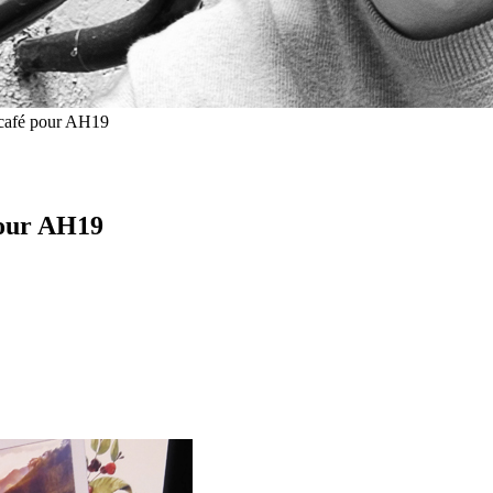
 café pour AH19
pour AH19