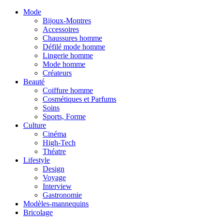
Mode
Bijoux-Montres
Accessoires
Chaussures homme
Défilé mode homme
Lingerie homme
Mode homme
Créateurs
Beauté
Coiffure homme
Cosmétiques et Parfums
Soins
Sports, Forme
Culture
Cinéma
High-Tech
Théatre
Lifestyle
Design
Voyage
Interview
Gastronomie
Modèles-mannequins
Bricolage