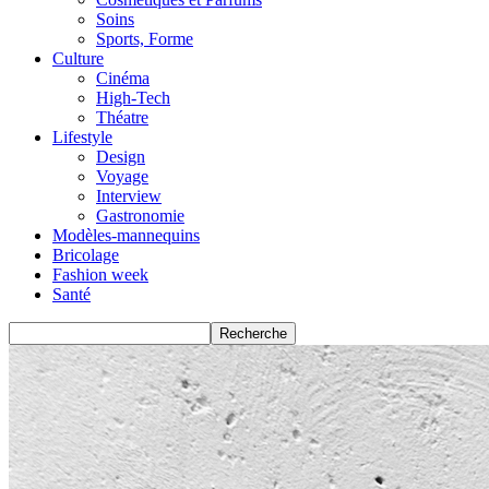
Soins
Sports, Forme
Culture
Cinéma
High-Tech
Théatre
Lifestyle
Design
Voyage
Interview
Gastronomie
Modèles-mannequins
Bricolage
Fashion week
Santé