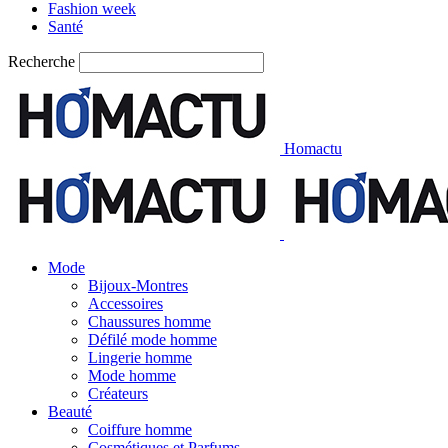
Fashion week
Santé
Recherche
Homactu
Mode
Bijoux-Montres
Accessoires
Chaussures homme
Défilé mode homme
Lingerie homme
Mode homme
Créateurs
Beauté
Coiffure homme
Cosmétiques et Parfums