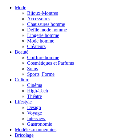
Mode
Bijoux-Montres
Accessoires
Chaussures homme
Défilé mode homme
Lingerie homme
Mode homme
Créateurs
Beauté
Coiffure homme
Cosmétiques et Parfums
Soins
Sports, Forme
Culture
Cinéma
High-Tech
Théatre
Lifestyle
Design
Voyage
Interview
Gastronomie
Modèles-mannequins
Bricolage