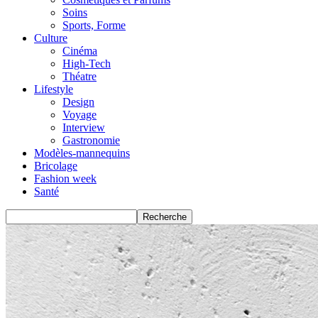
Soins
Sports, Forme
Culture
Cinéma
High-Tech
Théatre
Lifestyle
Design
Voyage
Interview
Gastronomie
Modèles-mannequins
Bricolage
Fashion week
Santé