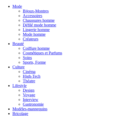
Mode
Bijoux-Montres
Accessoires
Chaussures homme
Défilé mode homme
Lingerie homme
Mode homme
Créateurs
Beauté
Coiffure homme
Cosmétiques et Parfums
Soins
Sports, Forme
Culture
Cinéma
High-Tech
Théatre
Lifestyle
Design
Voyage
Interview
Gastronomie
Modèles-mannequins
Bricolage