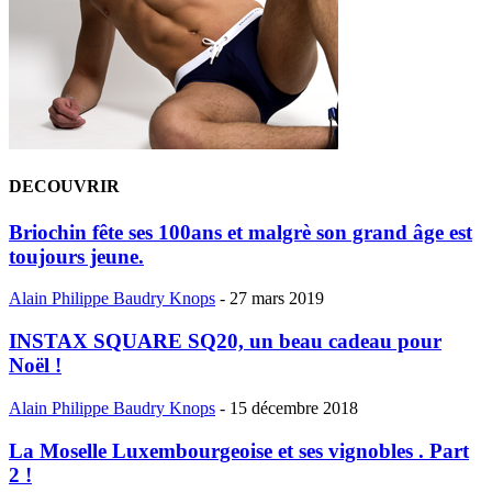
DECOUVRIR
Briochin fête ses 100ans et malgrè son grand âge est
toujours jeune.
Alain Philippe Baudry Knops
-
27 mars 2019
INSTAX SQUARE SQ20, un beau cadeau pour
Noël !
Alain Philippe Baudry Knops
-
15 décembre 2018
La Moselle Luxembourgeoise et ses vignobles . Part
2 !