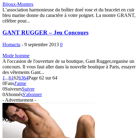
Bijoux-Montres
L’association harmonieuse du boîtier doré rose et du bracelet en cuir
bleu marine donne du caractère à votre poignet. La montre GRANT,
célèbre pour...
GANT RUGGER – Jeu Concours
Homactu
-
9 septembre 2013
0
Mode homme
A l'occasion de l'ouverture de sa boutique, Gant Rugger,organise un
concours. Il vous faut aller dans la nouvelle boutique à Paris, essayer
des vêtements Gant...
1
...
61
62
63
64
Page 62 sur 64
0
Fans
J'aime
0
Suiveurs
Suivre
0
Abonnés
S'abonner
- Advertisement -