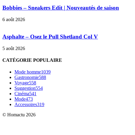
Bobbies – Sneakers Edit | Nouveautés de saison
6 août 2026
Asphalte – Osez le Pull Shetland Col V
5 août 2026
CATÉGORIE POPULAIRE
Mode homme
1039
Gastronomie
588
Voyage
558
Suggestion
554
Cinéma
541
Mode
473
Accessoires
319
© Homactu 2026