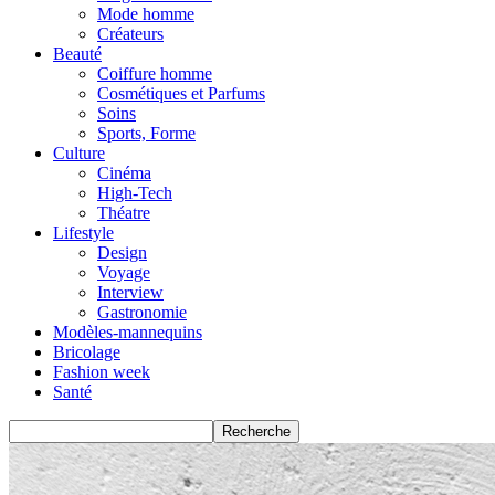
Mode homme
Créateurs
Beauté
Coiffure homme
Cosmétiques et Parfums
Soins
Sports, Forme
Culture
Cinéma
High-Tech
Théatre
Lifestyle
Design
Voyage
Interview
Gastronomie
Modèles-mannequins
Bricolage
Fashion week
Santé