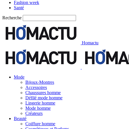
Fashion week
Santé
Recherche
Homactu
Mode
Bijoux-Montres
Accessoires
Chaussures homme
Défilé mode homme
Lingerie homme
Mode homme
Créateurs
Beauté
Coiffure homme
Cosmétiques et Parfums