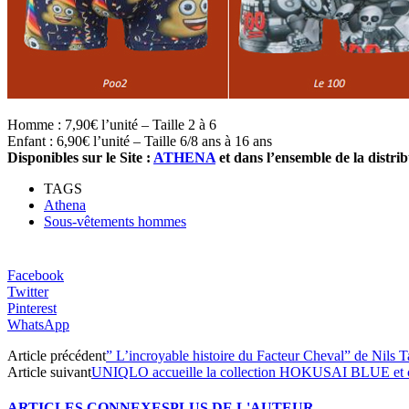
Homme : 7,90€ l’unité – Taille 2 à 6
Enfant : 6,90€ l’unité – Taille 6/8 ans à 16 ans
Disponibles sur le Site :
ATHENA
et dans l’ensemble de la distrib
TAGS
Athena
Sous-vêtements hommes
Facebook
Twitter
Pinterest
WhatsApp
Article précédent
” L’incroyable histoire du Facteur Cheval” de Nils T
Article suivant
UNIQLO accueille la collection HOKUSAI BLUE et cél
ARTICLES CONNEXES
PLUS DE L'AUTEUR