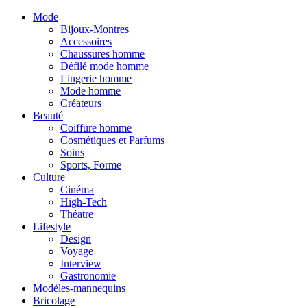
Mode
Bijoux-Montres
Accessoires
Chaussures homme
Défilé mode homme
Lingerie homme
Mode homme
Créateurs
Beauté
Coiffure homme
Cosmétiques et Parfums
Soins
Sports, Forme
Culture
Cinéma
High-Tech
Théatre
Lifestyle
Design
Voyage
Interview
Gastronomie
Modèles-mannequins
Bricolage