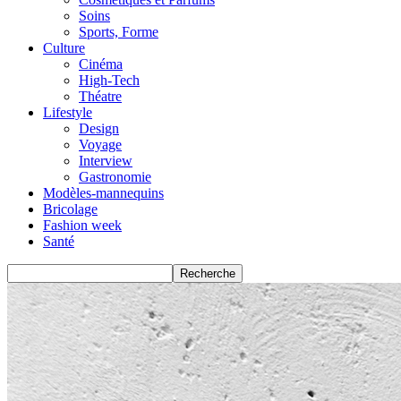
Soins
Sports, Forme
Culture
Cinéma
High-Tech
Théatre
Lifestyle
Design
Voyage
Interview
Gastronomie
Modèles-mannequins
Bricolage
Fashion week
Santé