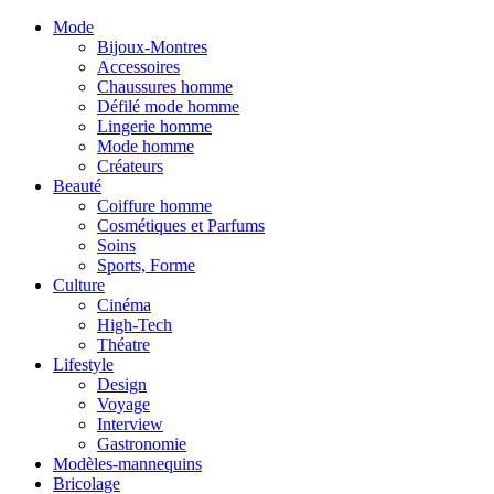
Mode
Bijoux-Montres
Accessoires
Chaussures homme
Défilé mode homme
Lingerie homme
Mode homme
Créateurs
Beauté
Coiffure homme
Cosmétiques et Parfums
Soins
Sports, Forme
Culture
Cinéma
High-Tech
Théatre
Lifestyle
Design
Voyage
Interview
Gastronomie
Modèles-mannequins
Bricolage