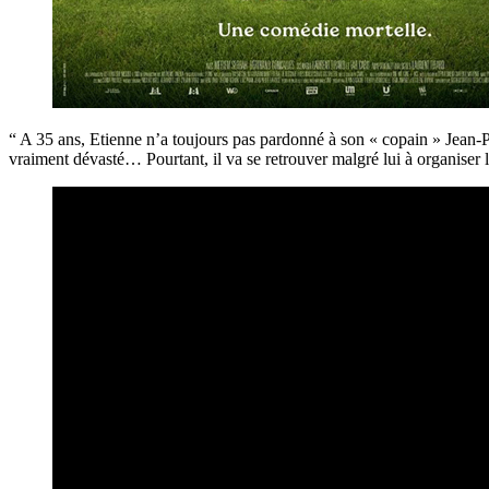
“ A 35 ans, Etienne n’a toujours pas pardonné à son « copain » Jean-Pa
vraiment dévasté… Pourtant, il va se retrouver malgré lui à organiser l