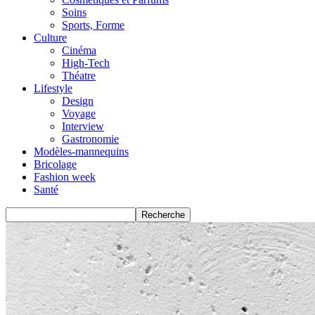
Soins
Sports, Forme
Culture
Cinéma
High-Tech
Théatre
Lifestyle
Design
Voyage
Interview
Gastronomie
Modèles-mannequins
Bricolage
Fashion week
Santé