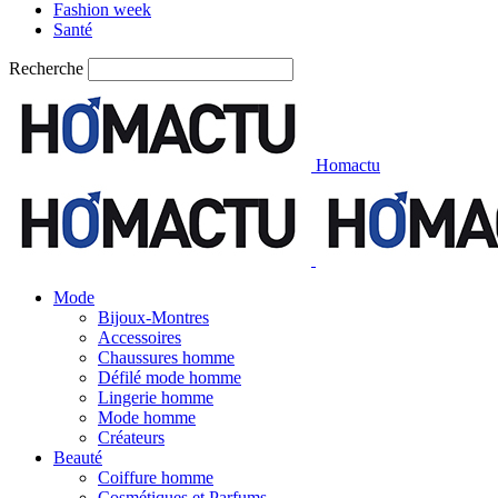
Fashion week
Santé
Recherche
Homactu
Mode
Bijoux-Montres
Accessoires
Chaussures homme
Défilé mode homme
Lingerie homme
Mode homme
Créateurs
Beauté
Coiffure homme
Cosmétiques et Parfums